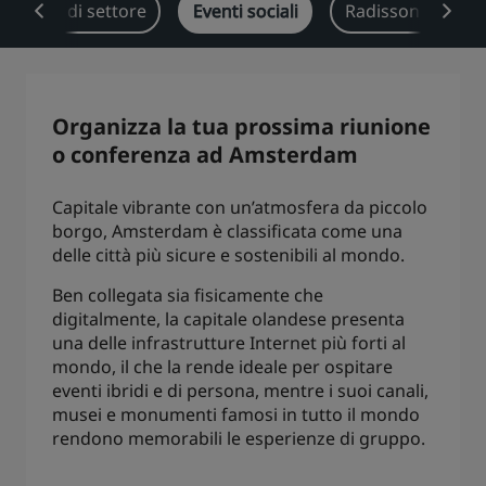
oluzioni di settore
Eventi sociali
Radisson Reward
Park Plaza
Park Inn by Radisson
Hotel nel centro città
Visita il nostro blog
Organizza la tua prossima riunione
Prize by Radisson
Country Inn & Suites
o conferenza ad Amsterdam
Capitale vibrante con un’atmosfera da piccolo
borgo, Amsterdam è classificata come una
Marchi affiliati in Cina
delle città più sicure e sostenibili al mondo.
J.
Jin Jiang
Ben collegata sia fisicamente che
digitalmente, la capitale olandese presenta
una delle infrastrutture Internet più forti al
mondo, il che la rende ideale per ospitare
Kunlun
Golden Tulip
eventi ibridi e di persona, mentre i suoi canali,
musei e monumenti famosi in tutto il mondo
rendono memorabili le esperienze di gruppo.