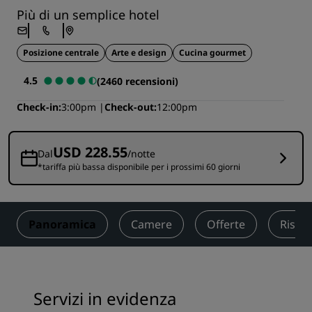
Più di un semplice hotel
Posizione centrale
Arte e design
Cucina gourmet
4.5
(2460 recensioni)
Check-in
3:00pm
Check-out
12:00pm
USD 228.55
Dal
/notte
*tariffa più bassa disponibile per i prossimi 60 giorni
Panoramica
Camere
Offerte
Risto
Servizi in evidenza