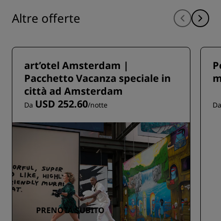
Altre offerte
art’otel Amsterdam |
P
Pacchetto Vacanza speciale in
m
città ad Amsterdam
USD 252.60
Da
/notte
D
PRENOTA SUBITO