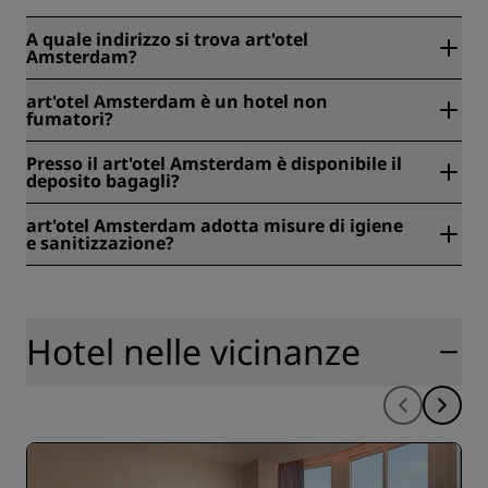
A quale indirizzo si trova art'otel
Amsterdam?
art'otel Amsterdam si trova a Prins Hendrikkade 33,
art'otel Amsterdam è un hotel non
Amsterdam, Netherlands, Amsterdam, Paesi Bassi.
fumatori?
Sì, art'otel Amsterdam è un hotel per non fumatori.
Presso il art'otel Amsterdam è disponibile il
deposito bagagli?
Sì, presso art'otel Amsterdam è disponibile il deposito
art'otel Amsterdam adotta misure di igiene
bagagli.
e sanitizzazione?
Tutti gli hotel Radisson adottano misure di igiene e
sanitizzazione per garantire la salute, sicurezza e
protezione dei nostri ospiti. Scopri di più qui:
https://www.radissonhotels.com/it-it/salute-e-sicurezza
Hotel nelle vicinanze