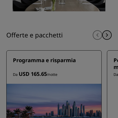
Offerte e pacchetti
Programma e risparmia
P
m
USD 165.65
Da
/notte
D