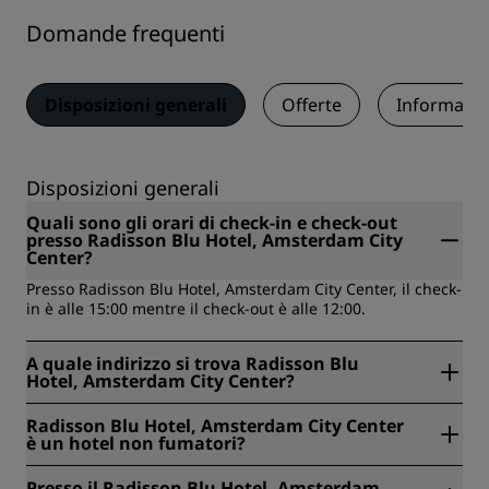
Domande frequenti
Disposizioni generali
Offerte
Informazio
Disposizioni generali
Quali sono gli orari di check-in e check-out
presso Radisson Blu Hotel, Amsterdam City
Center?
Presso Radisson Blu Hotel, Amsterdam City Center, il check-
in è alle 15:00 mentre il check-out è alle 12:00.
A quale indirizzo si trova Radisson Blu
Hotel, Amsterdam City Center?
Radisson Blu Hotel, Amsterdam City Center si trova
Radisson Blu Hotel, Amsterdam City Center
all'indirizzo Rusland 17 , Amsterdam, Paesi Bassi.
è un hotel non fumatori?
Sì, Radisson Blu Hotel, Amsterdam City Center è un hotel
Presso il Radisson Blu Hotel, Amsterdam