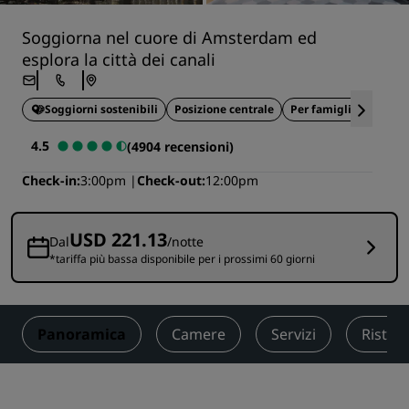
Soggiorna nel cuore di Amsterdam ed
esplora la città dei canali
Soggiorni sostenibili
Posizione centrale
Per famiglie
Ideale
4.5
(4904 recensioni)
Check-in
3:00pm
Check-out
12:00pm
USD 221.13
Dal
/notte
*tariffa più bassa disponibile per i prossimi 60 giorni
Panoramica
Camere
Servizi
Ristor