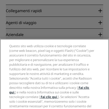
Collegamenti rapidi
Radisson Rewards
Agenti di viaggio
Migliore tariffa online garantita
Blog
Partner
Aziendale
Destinazioni
Agenti di viaggio
Hotel nuovi e di prossima apertura
Radisson Hotel Group
Note legali
Questo sito web utilizza cookie e tecnologie correlate
APP Radisson Hotels
Media
(come web beacon, pixel tag e oggetti Flash) (“Cookie”) per
Hotel Approvati per sport
assicurare il corretto funzionamento del sito in sicurezza,
Opportunità di lavoro in RHG
Centro sulla privacy
Aiuto
Hotel per famiglie
per migliorare e personalizzare la tua esperienza
Opportunità di lavoro in PPHE
Note legali
Salute e sicurezza
pubblicitaria e di navigazione, per analizzare il traffico e
Opportunità di lavoro in EHL
Termini e condizioni di Radisson Rewards
Avvisi per i consumatori
l’utilizzo del sito web, per ricordare le tue impostazioni e
The Club by RHG
Social media
Termini e condizioni di utilizzo del sito
supportare le nostre attività di marketing e vendita.
Contatti
Opportunità di sviluppo
Selezionando "Accetta tutti i cookie", accetti che Radisson
Accessibilità digitale
Domande frequenti
Marchi Radisson Hotels
Responsible Business
possa raccogliere dati su di te e utilizzare i cookie come
Dichiarazione sulla schiavitù moderna
Mappa del sito
descritto nella nostra Informativa sulla privacy [
Fai clic
Approvvigionamento
qui
] e nella nostra Informativa sui cookie e sulle
tecnologie correlate [
Fai clic qui
]. Se selezioni "Accetta
solo i cookie essenziali", memorizzeremo solo i cookie
strettamente necessari per il corretto funzionamento del