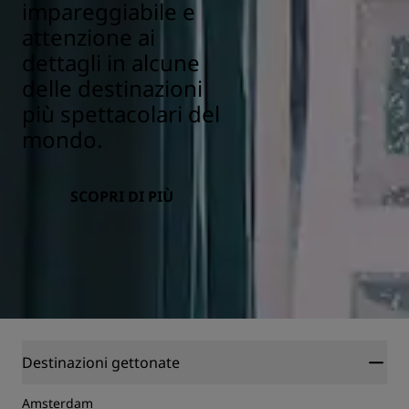
impareggiabile e
attenzione ai
dettagli in alcune
delle destinazioni
più spettacolari del
mondo.
SCOPRI DI PIÙ
Destinazioni gettonate
Amsterdam