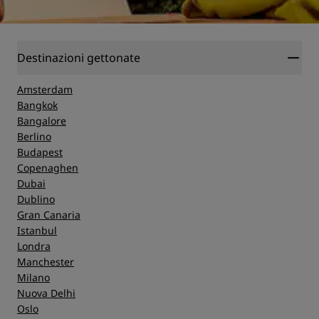
Destinazioni gettonate
Amsterdam
Bangkok
Bangalore
Berlino
Budapest
Copenaghen
Dubai
Dublino
Gran Canaria
Istanbul
Londra
Manchester
Milano
Nuova Delhi
Oslo