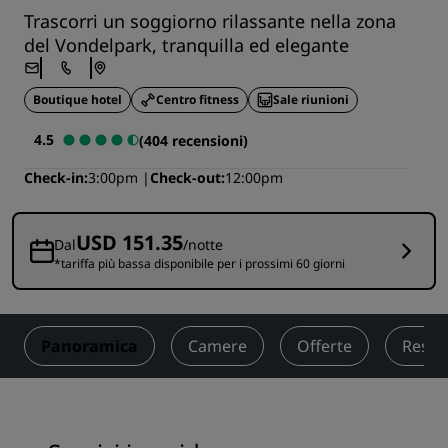
Trascorri un soggiorno rilassante nella zona
del Vondelpark, tranquilla ed elegante
Boutique hotel
Centro fitness
Sale riunioni
4.5
(404 recensioni)
Check-in
3:00pm
Check-out
12:00pm
USD 151.35
Dal
/notte
*tariffa più bassa disponibile per i prossimi 60 giorni
Panoramica
Camere
Offerte
Resta