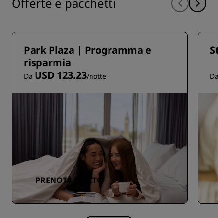
Offerte e pacchetti
Park Plaza | Programma e
S
risparmia
USD 123.23
Da
/notte
D
PRENOTA SUBITO