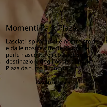
Momenti Park Plaza
Lasciati ispirare dalle nostre storie
e dalle nostre offerte. Scopri le
perle nascoste e i consigli sulle
destinazioni degli ospiti di Park
Plaza da tutto il mondo.
LASCIATI ISPIRARE