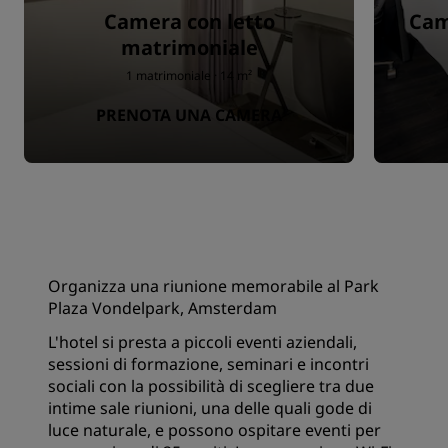
Camera con letto
Cam
matrimoniale
1 matrimoniale · 14 m²
PRENOTA UNA CAMERA
Organizza una riunione memorabile al Park
Plaza Vondelpark, Amsterdam
L'hotel si presta a piccoli eventi aziendali,
sessioni di formazione, seminari e incontri
sociali con la possibilità di scegliere tra due
intime sale riunioni, una delle quali gode di
luce naturale, e possono ospitare eventi per