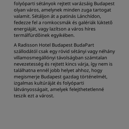
folyóparti sétányok rejtett varázsáig Budapest
olyan város, amelynek minden zuga tartogat
valamit. Sétáljon át a patinás Lánchídon,
fedezze fel a romkocsmák és galériák lüktető
energiáját, vagy lazítson a város híres
termálfürdőinek egyikében.
A Radisson Hotel Budapest BudaPart
szállodától csak egy rövid sétányi vagy néhány
villamosmegállónyi távolságban számtalan
nevezetesség és rejtett kincs várja, így nem is
találhatna ennél jobb helyet ahhoz, hogy
megismerje Budapest gazdag történelmét,
izgalmas kultúráját és folyóparti
látványosságait, amelyek felejthetetlenné
teszik ezt a várost.