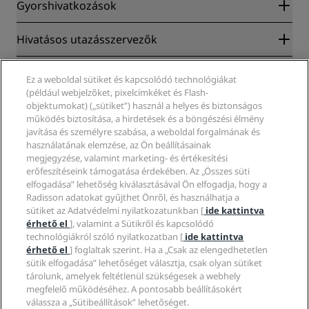
Gyorshivatkozások
Radisson Rewards
Hivatásos utazásszervezők
Garantált legkedvezőbb online ár
Blog
Partnerek
Vállalati
Ez a weboldal sütiket és kapcsolódó technológiákat
Úti célok
Utazási ügynökök
(például webjelzőket, pixelcímkéket és Flash-
Új és hamarosan elérhető szállodák
Radisson Hotel Group
Jogi nyilatkozat
objektumokat) („sütiket”) használ a helyes és biztonságos
Radisson Hotels-alkalmazás
Média
működés biztosítása, a hirdetések és a böngészési élmény
Sportszállodák
javítása és személyre szabása, a weboldal forgalmának és
Karrierlehetőségek az RHG-nál
Adatvédelmi Központ
Súgó
Családbarát szállodák
használatának elemzése, az Ön beállításainak
Karrierlehetőségek a PPHE-nél
Jogi nyilatkozat
Egészség és biztonság
megjegyzése, valamint marketing- és értékesítési
Karrierlehetőségek az EHL-nél
A Radisson Rewards szerződési feltételei
Fogyasztóvédelmi felhívások
erőfeszítéseink támogatása érdekében. Az „Összes süti
The Club by RHG
Közösségi média
Webhelyhasználati szerződés
elfogadása” lehetőség kiválasztásával Ön elfogadja, hogy a
Kapcsolat
Üzletfejlesztés
Radisson adatokat gyűjthet Önről, és használhatja a
Digitális akadálymentesítés
GYIK
Radisson Hotels-márkák
Felelős üzletvitel
sütiket az Adatvédelmi nyilatkozatunkban [
ide kattintva
Modern rabszolgaság-nyilatkozat
Oldaltérkép
érhető el
], valamint a Sütikről és kapcsolódó
Beszerzés
technológiákról szóló nyilatkozatban [
ide kattintva
érhető el
] foglaltak szerint. Ha a „Csak az elengedhetetlen
sütik elfogadása” lehetőséget választja, csak olyan sütiket
tárolunk, amelyek feltétlenül szükségesek a webhely
megfelelő működéséhez. A pontosabb beállításokért
válassza a „Sütibeállítások” lehetőséget.