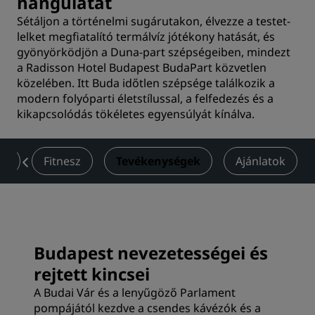
hangulatát
Sétáljon a történelmi sugárutakon, élvezze a testet-
lelket megfiatalító termálvíz jótékony hatását, és
gyönyörködjön a Duna-part szépségeiben, mindezt
a Radisson Hotel Budapest BudaPart közvetlen
közelében. Itt Buda időtlen szépsége találkozik a
modern folyóparti életstílussal, a felfedezés és a
kikapcsolódás tökéletes egyensúlyát kínálva.
ek
Fitnesz
Tevékenységek
Ajánlatok
Budapest nevezetességei és
rejtett kincsei
A Budai Vár és a lenyűgöző Parlament
pompájától kezdve a csendes kávézók és a