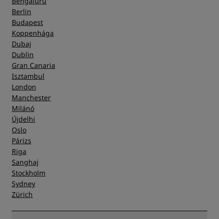
Bengaluru
Berlin
Budapest
Koppenhága
Dubaj
Dublin
Gran Canaria
Isztambul
London
Manchester
Milánó
Újdelhi
Oslo
Párizs
Riga
Sanghaj
Stockholm
Sydney
Zürich