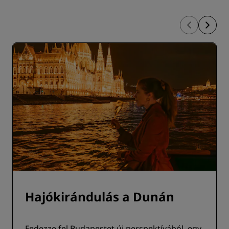
Hajókirándulás a Dunán
Fedezze fel Budapestet új perspektívából, egy