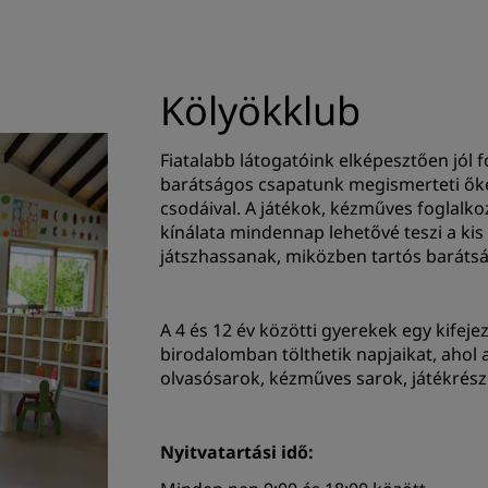
Kölyökklub
Fiatalabb látogatóink elképesztően jól
barátságos csapatunk megismerteti őke
csodáival. A játékok, kézműves foglalk
kínálata mindennap lehetővé teszi a ki
játszhassanak, miközben tartós baráts
A 4 és 12 év közötti gyerekek egy kifejez
birodalomban tölthetik napjaikat, ahol a
olvasósarok, kézműves sarok, játékrészl
Nyitvatartási idő: