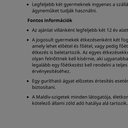
Legfeljebb két gyermeknek ingyenes a szállás 
ágyneműket tudják használni.
Fontos információk
Az ajánlat villánként legfeljebb két 12 év al
A jogosult gyermekek étkezésenként két fo
amely lehet előétel és főétel, vagy pedig főéte
étkezés is beletartozik. Az egyes étkezése
olyan felnőttnek kell kísérnie, aki ugyanabban
legalább egy főétkezést kell rendelni a telj
érvényesítéséhez.
Egy gurítható ágyat előzetes értesítés eseté
biztosítani.
A Maldív-szigetek minden látogatója, életko
kötelező állami zöld adó hatálya alá tartozik.