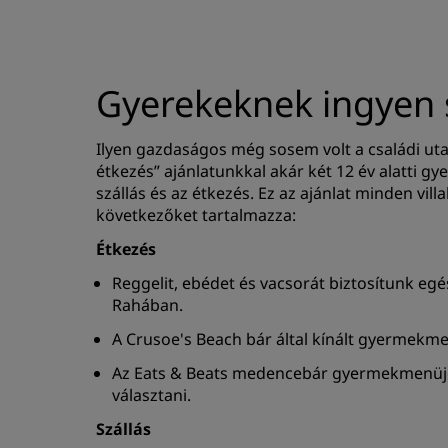
Gyerekeknek ingyen s
Ilyen gazdaságos még sosem volt a családi uta
étkezés” ajánlatunkkal akár két 12 év alatti g
szállás és az étkezés. Ez az ajánlat minden vill
következőket tartalmazza:
Étkezés
Reggelit, ebédet és vacsorát biztosítunk eg
Rahában.
A Crusoe's Beach bár által kínált gyermekmen
Az Eats & Beats medencebár gyermekmenüjéb
választani.
Szállás