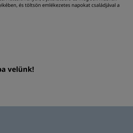
yikében, és töltsön emlékezetes napokat családjával a
ba velünk!
k