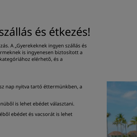
zállás és étkezés!
zás. A „Gyerekeknek ingyen szállás és
yermeknek is ingyenesen biztosított a
akategóriához elérhető, és a
ész nap nyitva tartó éttermünkben, a
üből is lehet ebédet választani.
ől ebédet és vacsorát is lehet