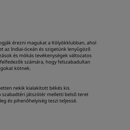
 fogják érezni magukat a Kölyökklubban, ahol
t az Indiai-óceán és szigetünk lenyűgöző
ozások és mókás tevékenységek változatos
s felfedezők számára, hogy felszabadultan
ágokat kötnek.
etten nekik kialakított békés kis
 szabadtéri játszótér melletti belső teret
eg és pihenőhelyiség teszi teljessé.