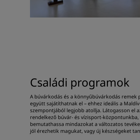
Családi programok
A búvárkodás és a könnyűbúvárkodás remek p
együtt sajátíthatnak el – ehhez ideális a Mald
szempontjából legjobb atollja. Látogasson el a
rendelkező búvár- és vízisport-központunkba,
bemutathassa mindazokat a változatos tevéke
jól érezhetik magukat, vagy új készségeket t