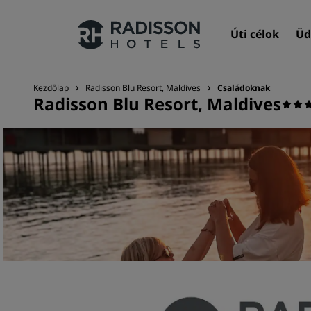
Úti célok
Üd
Kezdőlap
Radisson Blu Resort, Maldives
Családoknak
Radisson Blu Resort, Maldives
Márkáink
Radisson Hotels-márkák