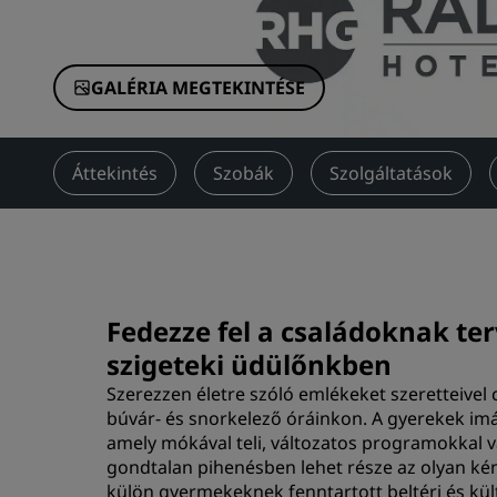
Kínai leányvállalatok
GALÉRIA MEGTEKINTÉSE
Áttekintés
Szobák
Szolgáltatások
Fedezze fel a családoknak te
szigeteki üdülőnkben
Szerezzen életre szóló emlékeket szeretteivel
búvár- és snorkelező óráinkon. A gyerekek imá
amely mókával teli, változatos programokkal v
gondtalan pihenésben lehet része az olyan kén
külön gyermekeknek fenntartott beltéri és kül