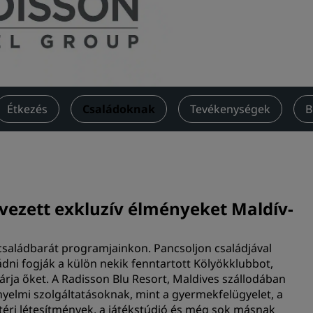
világát
Tárgyalóterem foglalása
Kérjen árajánlatot
Rendezvény úti célok
Ipari megoldások
Étkezés
Családoknak
Tevékenységek
B
Járatok keresése
Járatok keresése
Étkezés
rvezett exkluzív élményeket Maldív-
Étterem keresése
 családbarát programjainkon. Pancsoljon családjával
dni fogják a külön nekik fenntartott Kölyökklubbot,
Digitális szolgáltatások
árja őket. A Radisson Blu Resort, Maldives szállodában
yelmi szolgáltatásoknak, mint a gyermekfelügyelet, a
Radisson Hotels-alkalmazá
téri létesítmények, a játékstúdió és még sok másnak