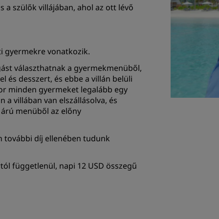
a szülők villájában, ahol az ott lévő
atti gyermekre vonatkozik.
gást választhatnak a gyermekmenüből,
l és desszert, és ebbe a villán belüli
kkor minden gyermeket legalább egy
 a villában van elszállásolva, és
es árú menüből az előny
n további díj ellenében tudunk
rtól függetlenül, napi 12 USD összegű