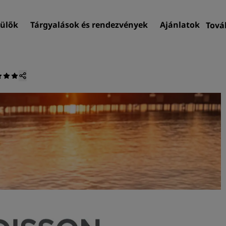
ülők
Tárgyalások és rendezvények
Ajánlatok
Tová
R
F
Szálloda keresése
Úti célok
Üdülők
Apartmanok kiszolgálással
Reptéri hotelek
Új és hamarosan elérhető
szállodák
Tárgyalások és rendezvé
Fedezze fel a Radisson Me