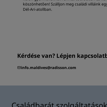
köszönhetően! Szálljon meg családi villáink eg
Dél-Ari-atollban.
Kérdése van? Lépjen kapcsolat
info.maldives@radisson.com
Családbarát szolgáltatáso