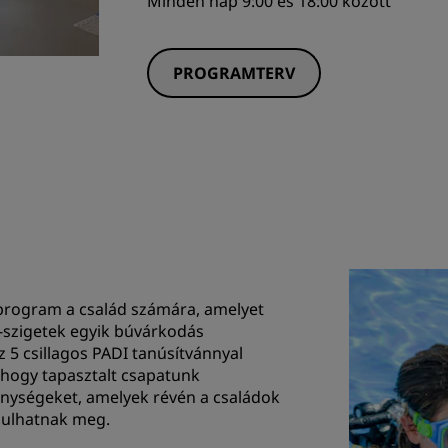
Minden nap 9:00 és 18:00 között
PROGRAMTERV
rogram a család számára, amelyet
ív-szigetek egyik búvárkodás
z 5 csillagos PADI tanúsítvánnyal
 hogy tapasztalt csapatunk
nységeket, amelyek révén a családok
anulhatnak meg.