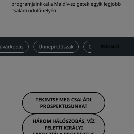
programjainkkal a Maldív-szigetek egyik legjobb
Esküvői helyszínek
családi üdülőhelyén.
Fenntartható tartózkodások
Szállások sportcsapatoknak
Üzleti út
Hotelek a városközpontban
úvárkodás
Ünnepi időszak
Gyógyfürdő
E
FOGLALÁS
Látogasson el a blogunkra
Radisson Rewards
Radisson Rewards felfedezése
Előnyök
TEKINTSE MEG CSALÁDI
A pontok felhasználása
PROSPEKTUSUNKAT
A pontgyűjtés módja
Bookers and Planners
HÁROM HÁLÓSZOBÁS, VÍZ
s
FELETTI KIRÁLYI