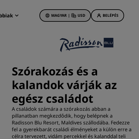
bbiak
MAGYAR
|
USD
BELÉPÉS
adisson Rewards
oglalásaim
Szállásajánlatok
Ismerje meg az akcióinkat!
Szórakozás és a
Már első pillantásra lenyűgöz
kalandok várják az
A nap ajánlatai
Foglaljon előre
egész családot
Csomagjaink megtekintése
A családok számára a szórakozás abban a
pillanatban megkezdődik, hogy belépnek a
Utazási tippek
Radisson Blu Resort, Maldives szállodába. Fedezze
nyek
fel a gyerekbarát családi élményeket a külön erre a
Családbarát szállodák
etings
célra tervezett, vidám percekkel és kalanddal teli
Rad Pets