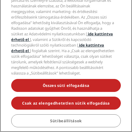
javítása és személyre szabása, a weboldal forgalmának és
Sportszállodák
Karrierlehetőségek az RHG-nál
használatának elemzése, az Ön beállításainak
Adatvédelmi Központ
Súgó
Családbarát szállodák
Karrierlehetőségek a PPHE-nél
megjegyzése, valamint marketing- és értékesítési
Jogi nyilatkozat
Egészség és biztonság
erőfeszítéseink támogatása érdekében. Az „Összes süti
Karrierlehetőségek az EHL-nél
A Radisson Rewards szerződési feltételei
Fogyasztóvédelmi felhívások
elfogadása” lehetőség kiválasztásával Ön elfogadja, hogy a
The Club by RHG
Közösségi média
Webhelyhasználati szerződés
Kapcsolat
Radisson adatokat gyűjthet Önről, és használhatja a
Üzletfejlesztés
Digitális akadálymentesítés
GYIK
sütiket az Adatvédelmi nyilatkozatunkban [
ide kattintva
Radisson Hotels-márkák
Felelős üzletvitel
Modern rabszolgaság-nyilatkozat
érhető el
], valamint a Sütikről és kapcsolódó
Oldaltérkép
Beszerzés
technológiákról szóló nyilatkozatban [
ide kattintva
érhető el
] foglaltak szerint. Ha a „Csak az elengedhetetlen
sütik elfogadása” lehetőséget választja, csak olyan sütiket
tárolunk, amelyek feltétlenül szükségesek a webhely
megfelelő működéséhez. A pontosabb beállításokért
válassza a „Sütibeállítások” lehetőséget.
Összes süti elfogadása
NE MARADJON LE A LEGNÉPSZERŰBB AKCIÓKRÓL
Csak az elengedhetetlen sütik elfogadása
© 2026 Radisson Hotel Group.
Minden jog fenntartva. Az RHG
Radisson Hotel Group, a Radisson, a Radisson RED, a Radisson Blu, a
Radisson Collection, a Radisson Individuals, a Park Plaza, a Park Inn, a
Sütibeállítások
FOGLALÁS
Country Inn & Suites, a Prize by Radisson, a Radisson Rewards és a
Radisson Meetings a Radisson Hotel Group védjegyei.