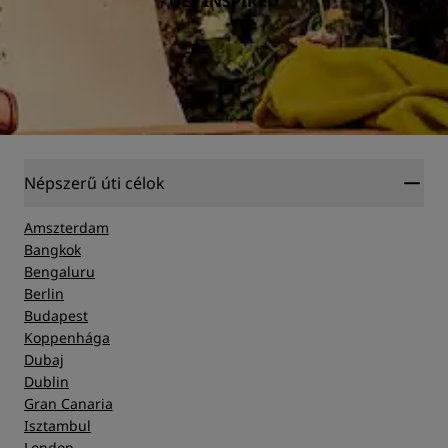
GET INSPIRED
Népszerű úti célok
Amszterdam
Bangkok
Bengaluru
Berlin
Budapest
Koppenhága
Dubaj
Dublin
Gran Canaria
Isztambul
London