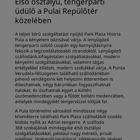
Első osztályú, tengerparti
üdülő a Pulai Repülőtér
közelében
A teljes körű szolgáltatást nyújtó Park Plaza Histria
Pula a kényelem oázisával várja. A lenyűgöző
tengerparti üdülő csupán egy karnyújtásnyira
fekszik a legcsodálatosabb strandoktól. Lenyűgöző
szállodánk kifogástalan szolgáltatásokkal, modern
kényelmi szolgáltatásokkal, valamint tágas
erkélyekkel ellátott, modern szobákkal várja. A Punta
Verudela-félszigeten található szállodánkban
pihenő vendégeink két helyszíni étteremben is
étkezhetnek, négy bárunkban fogyaszthatnak
italokat, és úszhatnak egyet a kültéri
úszómedencében vagy a fűtött beltéri medencében,
amelyek mindegyikét tengervízzel töltjük fel.
A Pula történelmi városától mindössze négy
kilométerre található Park Plaza szállodából csodás
kilátás nyílik az Adriai-tengerre. A szálloda
368 szobájának mindegyike első osztályú
szolgáltatásokkal, például nagy méretű, privát
erkéllyel, légkondicionálással, síkképernyős tévével,