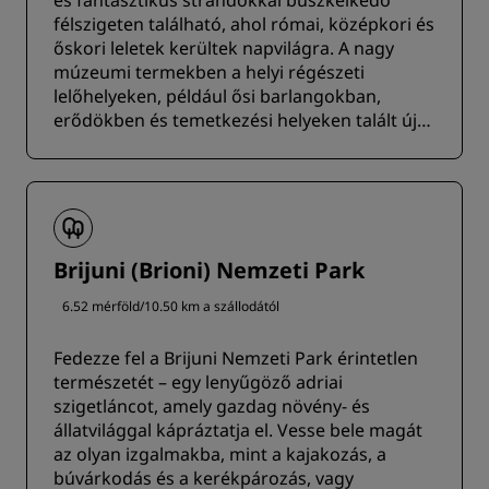
és fantasztikus strandokkal büszkélkedő
félszigeten található, ahol római, középkori és
őskori leletek kerültek napvilágra. A nagy
múzeumi termekben a helyi régészeti
lelőhelyeken, például ősi barlangokban,
erődökben és temetkezési helyeken talált új
leletek is megtekinthetők.
Brijuni (Brioni) Nemzeti Park
6.52 mérföld/10.50 km a szállodától
Fedezze fel a Brijuni Nemzeti Park érintetlen
természetét – egy lenyűgöző adriai
szigetláncot, amely gazdag növény- és
állatvilággal kápráztatja el. Vesse bele magát
az olyan izgalmakba, mint a kajakozás, a
búvárkodás és a kerékpározás, vagy