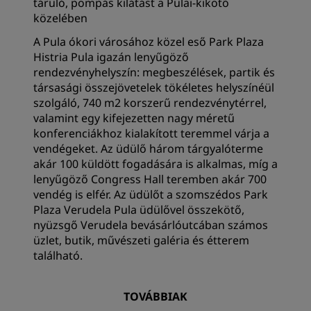
táruló, pompás kilátást a Pulai-kikötő
közelében
A Pula ókori városához közel eső Park Plaza
Histria Pula igazán lenyűgöző
rendezvényhelyszín: megbeszélések, partik és
társasági összejövetelek tökéletes helyszínéül
szolgáló, 740 m2 korszerű rendezvénytérrel,
valamint egy kifejezetten nagy méretű
konferenciákhoz kialakított teremmel várja a
vendégeket. Az üdülő három tárgyalóterme
akár 100 küldött fogadására is alkalmas, míg a
lenyűgöző Congress Hall teremben akár 700
vendég is elfér. Az üdülőt a szomszédos Park
Plaza Verudela Pula üdülővel összekötő,
nyüzsgő Verudela bevásárlóutcában számos
üzlet, butik, művészeti galéria és étterem
található.
TOVÁBBIAK