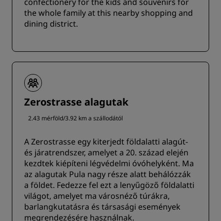
confectionery for the kids and souvenirs for
the whole family at this nearby shopping and
dining district.
Zerostrasse alagutak
2.43 mérföld/3.92 km a szállodától
A Zerostrasse egy kiterjedt földalatti alagút-
és járatrendszer, amelyet a 20. század elején
kezdtek kiépíteni légvédelmi óvóhelyként. Ma
az alagutak Pula nagy része alatt behálózzák
a földet. Fedezze fel ezt a lenyűgöző földalatti
világot, amelyet ma városnéző túrákra,
barlangkutatásra és társasági események
megrendezésére használnak.