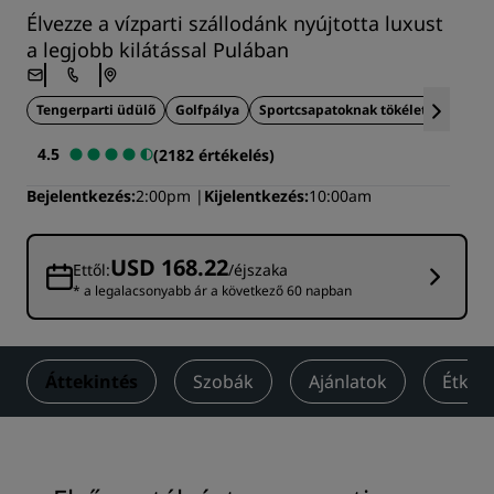
Élvezze a vízparti szállodánk nyújtotta luxust
a legjobb kilátással Pulában
Tengerparti üdülő
Golfpálya
Sportcsapatoknak tökéletes
4.5
(2182 értékelés)
Bejelentkezés
2:00pm
Kijelentkezés
10:00am
USD 168.22
Ettől:
/éjszaka
* a legalacsonyabb ár a következő 60 napban
Áttekintés
Szobák
Ajánlatok
Étkez