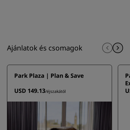
Ajánlatok és csomagok
Park Plaza | Plan & Save
P
E
USD 149.13
U
/éjszakától