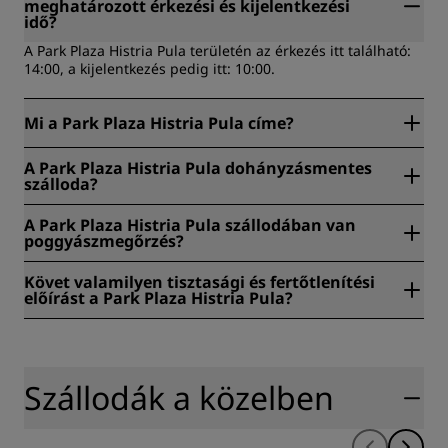
meghatározott érkezési és kijelentkezési
idő?
A Park Plaza Histria Pula területén az érkezés itt található:
14:00, a kijelentkezés pedig itt: 10:00.
Mi a Park Plaza Histria Pula címe?
A Park Plaza Histria Pula az alábbi helyeken található:
A Park Plaza Histria Pula dohányzásmentes
Verudella 17, Pula, Horvátország.
szálloda?
Igen, a Park Plaza Histria Pula dohányzásmentes szálloda.
A Park Plaza Histria Pula szállodában van
poggyászmegőrzés?
Igen, a poggyásztárolás elérhető a Park Plaza Histria Pula
Követ valamilyen tisztasági és fertőtlenítési
területén.
előírást a Park Plaza Histria Pula?
Minden Radisson szállodában tisztasági és fertőtlenítési
intézkedésekkel biztosítjuk vendégeink egészségét,
biztonságát és védelmét. További információk:
https://www.radissonhotels.com/en-us/social-
Szállodák a közelben
responsibility/health-safety