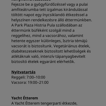
Fejezze be a gyógyfürdőzéssel vagy a pulai
amfiteátrumba tett izgalmas kirándulással
töltött napot egy ínycsiklandó étkezéssel a
helyszínen rendelkezésre álló éttermünkben.
A Park Plaza Histria Pula szállodában az
éttermünk büféként szolgál mind a
reggelihez, mind a vacsorához, valamint
hetente egyszer különleges, Isztria témájú
vacsorát is biztosítunk. Vegetáriánus ételek,
diabéteszeseknek biztosított lehetőségek és
atlétáknak való, intenzív tápanyagbevitelt
biztosító ételek egyaránt elérhetők.
Nyitvatartás
Reggeli: 7:00–10:00
Vacsora: 19:00–21:00
Yacht Étterem
A Yacht Étterem tengerparti étkezde,