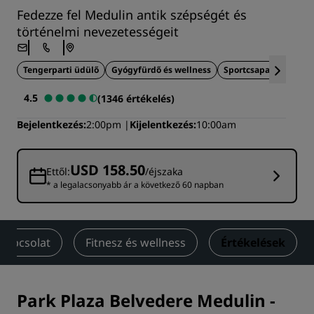
Fedezze fel Medulin antik szépségét és
történelmi nevezetességeit
Tengerparti üdülő
Gyógyfürdő és wellness
Sportcsapatoknak tök
4.5
(1346 értékelés)
Bejelentkezés
2:00pm
Kijelentkezés
10:00am
USD 158.50
Ettől:
/éjszaka
* a legalacsonyabb ár a következő 60 napban
Kapcsolat
Fitnesz és wellness
Értékelések
Park Plaza Belvedere Medulin
-