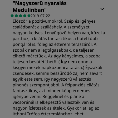
"
Nagyszerű nyaralás
Medulinban
"
2019-07-22
Először a pozitívumokról. Szép és igényes
családbarát a szálláshely. A személyzet
nagyon kedves. Lenyűgöző helyen van, közel a
parthoz, a kilátás fantasztikus a hotel több
pontjáról is, főleg az étterem teraszáról. A
szobák nem a legtágasabbak, de teljesen
élhető méretűek. Az ágy kényelmes, a szoba
teljesen besötétíthető. ( Így nem gond a
kisgyermekek napközbeni altatása.) Éjszakák
csendesek, semmi beszűrődő zaj nem zavart
egyik este sem, így nagyszerű választás
pihenés szempontjából. A félpanziós ellátás
fantasztikus, azt mindenképp érdemes
igénybe venni. Reggelinél és pláne a
vacsoránál is elképesztő választék van és
nagyon ízletesek az ételek. Gyakorlatilag az
itthoni Trófea étteremlánchoz lehet