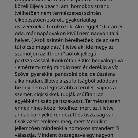
közeli Bijeca beach, ami homokos strand
(vélhetően nem természetes) szintén
elképesztően zsúfolt, gyakorlatilag
összeérnek a törölközök. Aki reggel 10 után ér
oda, már napágyakon kívül nem nagyon talál
helyet. ( Azok szintén bérelhetőek, de az sem
túl olcsó megoldás.) Illetve aki ide megy az
számoljon az itthoni "siófok jellegű"
partszakasszal. Konkrétan 300m begyalogolva
-lemértem- még mindig nem ér derékig a víz.
Szóval gyerekkel pancsolni oké, de úszásra
alkalmatlan. Illetve a zsúfoltságból adódóan
bizony nem a legtisztább a terület. Sajnos a
szemét, cigicsikkek tudják csúfítani az
egyébként szép partszakaszt. Természetesen
ennek nincs köze Hotelhez, mert az, illetve
annak környéke rendezett és tisztaság van.
Csak azért említem meg, mert Medulint
jellemzően mindenki a homokos strandért IS
választja. Mindent összegezve egy nagyon