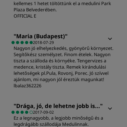
kellemes 1 hetet töltöttünk el a medulini Park
Plaza Belvederében.
OFFICIAL E
Alvásminőség
"
Maria (Budapest)
"
2018-07-29
Nagyon jó elhelyezkedés, gyönyörű környezet.
Tisztaság
Segítőkész személyzet. Finom ételek. Nagyon
tiszta a szálloda és környéke. Tengervizes a
Kiszolgálás
medence, kristály tiszta. Remek kirándulási
lehetőségek pl.Pula, Rovonj, Porec. Jó szívvel
ajánlom, mi nagyon jól éreztük magunkat!
lbalaz362226
Szobák
"
Drága, jó, de lehetne jobb is...
"
2017-09-02
Ez a legnagyobb, a legjobb minőségű és a
Érték
legdrágább szállodája Medulinnak.