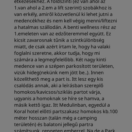
étkezésekhez. A földszinti (ez van ahol az
1.van ahol a 2.em a lift szerint) szobákhoz is
van erkély, amiről közvetlenül ki lehet jutni a
medencékhez és nem kell végig menni/liftezni
a hatalmas szállodán. A benti wellness rész az
1.emeleten van az edzőteremmel együtt. Ez
kicsit zavarosnak tűnik a szintkülönbség
miatt, de csak azért írtam le, hogy ha valaki
foglalni szeretne, akkor tudja, hogy mi
számára a legmegfelelőbb. Két nagy kinti
medence van a szépen parkosított területen,
vizük hideg(nekünk nem jött be..). Innen
közelíthető meg a part is. Itt lesz egy kis
csalódás annak, aki a leírásban szereplő
homokos/kavicsos/sziklás partot várja,
ugyanis a homoknak se híre se hamva, a
másik kettő igaz. Itt Medulinban, egyedül a
Koral hotel előtti partszakasz homokos kb.100
méter hosszan (talán még a camping
területén) és balatoni jellegű partra
számítsunk, rengeteg emberrel. Na de a Park