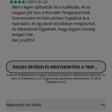
2017-01-23
Nem régen újíthatták fel a szállodát, és ez
nagyon jót tesz a Horváth Tengerpartnak.
Szerencsére mi februárban foglaltuk le a
nyaralást, és így jóval olcsóbban megúsztuk.
Az étkezésnél figyelnek, hogy legyen mindig
tengeri hal.
bal_zsv2014
Szobák
ÖSSZES ÉRTÉKELÉS MEGTEKINTÉSE A TRIPAD
Alvásminőség
VISORON
Ezek az értékelések az egyes utazók szubjektív véleményét tükrözik, és
nem a TripAdvisor LLC vagy annak partnerei véleményét.
© 2014
TripAdvisor LLC
Kiszolgálás
Népszerű úti célok