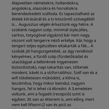
Alapvetően németekre, hollandokra,
Alvásminőség
angolokra, olaszokra és horvátokra
berendezkedett szálloda. Ez tapasztalható az
ételek kiírásánál és a tv köszöntő szövegéből
Elhelyezkedés
is… Augusztus végén érkeztünk egy hétre. A
szobánk nagyon szép, minimál style,(éles,
sarkos, totyogóval vigyázni) bár nem nagy,
Tisztaság
viszont volt tengerre néző erkélye. Kár, hogy a
tengert teljes egészében eltakarták a fák... A
szobák jól hangszigeteltek, az ágy rendkívül
Kiszolgálás
kényelmes, a fürdő szép (fürdetőkádat és
utazóágyat a bébinknek ingyenesen
biztosítottak), napi takarítás van, töltenek
mindent, kávét is a vízforralóhoz. Széf van és a
wifi tökéletesen működött, a klíma is,
leszámítva, hogy mikor beindul, nagyon
hangos, fel is lehet rá ébredni. A 3.emeleten
voltunk, ami a fogadó (recepció) szint is
egyben. Itt van az étterem is, ami előny, mert
nem kell liftezni (2 van és pici) az