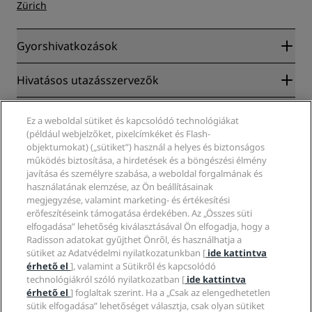
Zürich
Gyorshivatkozások
Radisson Rewards
Hivatásos utazásszervezők
Garantált legkedvezőbb online ár
Blog
Partnerek
Vállalati
Ez a weboldal sütiket és kapcsolódó technológiákat
Úti célok
Utazási ügynökök
(például webjelzőket, pixelcímkéket és Flash-
Új és hamarosan elérhető szállodák
Radisson Hotel Group
objektumokat) („sütiket”) használ a helyes és biztonságos
Jogi nyilatkozat
Radisson Hotels-alkalmazás
működés biztosítása, a hirdetések és a böngészési élmény
Média
Sportszállodák
javítása és személyre szabása, a weboldal forgalmának és
Karrierlehetőségek az RHG-nál
Adatvédelmi Központ
Súgó
Családbarát szállodák
használatának elemzése, az Ön beállításainak
Karrierlehetőségek a PPHE-nél
Jogi nyilatkozat
Egészség és biztonság
megjegyzése, valamint marketing- és értékesítési
Karrierlehetőségek az EHL-nél
A Radisson Rewards szerződési feltételei
erőfeszítéseink támogatása érdekében. Az „Összes süti
Fogyasztóvédelmi felhívások
The Club by RHG
Közösségi média
Webhelyhasználati szerződés
elfogadása” lehetőség kiválasztásával Ön elfogadja, hogy a
Kapcsolat
Üzletfejlesztés
Radisson adatokat gyűjthet Önről, és használhatja a
Digitális akadálymentesítés
GYIK
Radisson Hotels-márkák
Felelős üzletvitel
sütiket az Adatvédelmi nyilatkozatunkban [
ide kattintva
Modern rabszolgaság-nyilatkozat
Oldaltérkép
érhető el
], valamint a Sütikről és kapcsolódó
Beszerzés
technológiákról szóló nyilatkozatban [
ide kattintva
érhető el
] foglaltak szerint. Ha a „Csak az elengedhetetlen
sütik elfogadása” lehetőséget választja, csak olyan sütiket