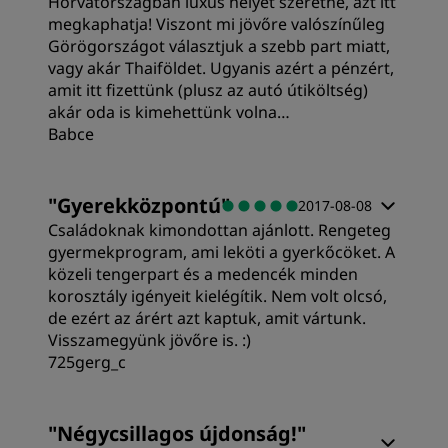
Horvátországban luxus helyet szeretne, azt itt
megkaphatja! Viszont mi jövőre valószínűleg
Görögországot választjuk a szebb part miatt,
vagy akár Thaiföldet. Ugyanis azért a pénzért,
amit itt fizettünk (plusz az autó útiköltség)
akár oda is kimehettünk volna…
Babce
Érték
"
Gyerekközpontú
"
2017-08-08
Családoknak kimondottan ajánlott. Rengeteg
Tisztaság
gyermekprogram, ami leköti a gyerkőcöket. A
közeli tengerpart és a medencék minden
korosztály igényeit kielégítik. Nem volt olcsó,
Kiszolgálás
de ezért az árért azt kaptuk, amit vártunk.
Visszamegyünk jövőre is. :)
725gerg_c
"
Négycsillagos újdonság!
"