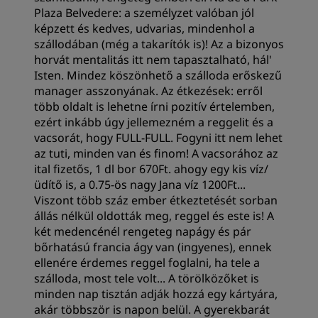
Plaza Belvedere: a személyzet valóban jól
képzett és kedves, udvarias, mindenhol a
szállodában (még a takarítók is)! Az a bizonyos
horvát mentalitás itt nem tapasztalható, hál'
Isten. Mindez köszönhető a szálloda erőskezű
manager asszonyának. Az étkezések: erről
több oldalt is lehetne írni pozitív értelemben,
ezért inkább úgy jellemezném a reggelit és a
vacsorát, hogy FULL-FULL. Fogyni itt nem lehet
az tuti, minden van és finom! A vacsorához az
ital fizetős, 1 dl bor 670Ft. ahogy egy kis víz/
üdítő is, a 0.75-ös nagy Jana víz 1200Ft...
Viszont több száz ember étkeztetését sorban
állás nélkül oldották meg, reggel és este is! A
két medencénél rengeteg napágy és pár
bőrhatású francia ágy van (ingyenes), ennek
ellenére érdemes reggel foglalni, ha tele a
szálloda, most tele volt... A törölközőket is
minden nap tisztán adják hozzá egy kártyára,
akár többször is napon belül. A gyerekbarát