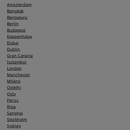
Amszterdam
Bangkok
Bengaluru
Berlin
Budapest
Koppenhága
Dubaj
Dublin
Gran Canaria
Isztambul
London
Manchester
Milánó
Újdelhi
Oslo
Párizs
Riga
Sanghaj
Stockholm
Sydney