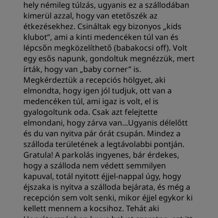
hely némileg túlzás, ugyanis ez a szállodában
kimerül azzal, hogy van etetőszék az
étkezésekhez. Csináltak egy bizonyos „kids
klubot”, ami a kinti medencéken túl van és
lépcsőn megközelíthető (babakocsi off). Volt
egy esős napunk, gondoltuk megnézzük, mert
írták, hogy van „baby corner” is.
Megkérdeztük a recepciós hölgyet, aki
elmondta, hogy igen jól tudjuk, ott van a
medencéken túl, ami igaz is volt, el is
gyalogoltunk oda. Csak azt felejtette
elmondani, hogy zárva van...Ugyanis délelőtt
és du van nyitva pár órát csupán. Mindez a
szálloda területének a legtávolabbi pontján.
Gratula! A parkolás ingyenes, bár érdekes,
hogy a szálloda nem védett semmilyen
kapuval, totál nyitott éjjel-nappal úgy, hogy
éjszaka is nyitva a szálloda bejárata, és még a
recepción sem volt senki, mikor éjjel egykor ki
kellett mennem a kocsihoz. Tehát aki