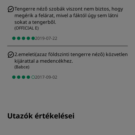
Tengerre néző szobák viszont nem biztos, hogy
megérik a felárat, mivel a fáktól úgy sem látni
sokat a tengerből.
(
OFFICIAL E
)
2019-07-22
2.emeleti(azaz földszinti tengerre néző) közvetlen
kijárattal a medencékhez.
(
Babce
)
2017-09-02
Utazók értékelései