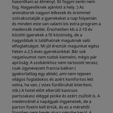
hasonlítani az élményt. Itt fogyni senki nem
fog. Nagyevőknek ajánlott a hely. :) Az
animátorok nagyon lelkesek és örömmel
szórakoztatják a gyerekeket a nap folyamán
és minden este van valami kis extra program a
medencék mellet. Érezhetően kb a 2-10 év
közötti gyerekek a fő közönség, de a
nagyobbak is találhatnak maguknak való
elfoglaltságot. Mi jól éreztük magunkat egész
héten a 2,5 éves gyerekünkkel. Bár sok
negatívumot nem tudok kiemelni, mégis pár
apróság: A szobánkhoz nem tartozott terasz,
csak úgynevezett francia balkon (
gyakorlatilag egy ablak) ,ami nem tejesen
világos foglaláskor, és azért komfortos lett
volna, ha van, ( vizes fürdőruhát kiteríteni,
stb.) A hotel előtt elterülő kavicsos
partszakasz eléggé picike és ezért zsúfolt is. A
medencénél a napágyak ingyenesek, de a
parton fizetni kell értük, és ez a mérettől
függően nem kevés plusz pénzbe kerül. A