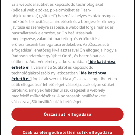
Partnerek
Vállalati
Ez a weboldal sütiket és kapcsolódó technológiákat
Úti célok
Utazási ügynökök
(például webjelzőket, pixelcímkéket és Flash-
Új és hamarosan elérhető szállodák
Radisson Hotel Group
Jogi nyilatkozat
objektumokat) („sütiket”) használ a helyes és biztonságos
Radisson Hotels-alkalmazás
Média
működés biztosítása, a hirdetések és a böngészési élmény
Sportszállodák
javítása és személyre szabása, a weboldal forgalmának és
Karrierlehetőségek az RHG-nál
Adatvédelmi Központ
Súgó
Családbarát szállodák
használatának elemzése, az Ön beállításainak
Karrierlehetőségek a PPHE-nél
Jogi nyilatkozat
Egészség és biztonság
megjegyzése, valamint marketing- és értékesítési
Karrierlehetőségek az EHL-nél
A Radisson Rewards szerződési feltételei
Fogyasztóvédelmi felhívások
erőfeszítéseink támogatása érdekében. Az „Összes süti
The Club by RHG
Közösségi média
Webhelyhasználati szerződés
elfogadása” lehetőség kiválasztásával Ön elfogadja, hogy a
Kapcsolat
Üzletfejlesztés
Radisson adatokat gyűjthet Önről, és használhatja a
Digitális akadálymentesítés
GYIK
Radisson Hotels-márkák
Felelős üzletvitel
sütiket az Adatvédelmi nyilatkozatunkban [
ide kattintva
Modern rabszolgaság-nyilatkozat
Oldaltérkép
érhető el
], valamint a Sütikről és kapcsolódó
Beszerzés
technológiákról szóló nyilatkozatban [
ide kattintva
érhető el
] foglaltak szerint. Ha a „Csak az elengedhetetlen
sütik elfogadása” lehetőséget választja, csak olyan sütiket
tárolunk, amelyek feltétlenül szükségesek a webhely
megfelelő működéséhez. A pontosabb beállításokért
válassza a „Sütibeállítások” lehetőséget.
NE MARADJON LE A LEGNÉPSZERŰBB AKCIÓKRÓL
Összes süti elfogadása
Csak az elengedhetetlen sütik elfogadása