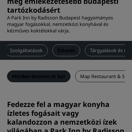
még emlékezetesebb budapesti
tartózkodásért
A Park Inn by Radisson Budapest hagyományos
magyar fogásokkal, nemzetközi konyhával és
kézműves koktélokkal várja.
Szolgáltatások
Étkezés
Tárgyalások és re
Minden étterem és bár
Map Restaurant & Stre
Fedezze fel a magyar konyha
ízletes fogásait vagy
kalandozzon a nemzetközi ízek
világában a Park Inn by Radisson