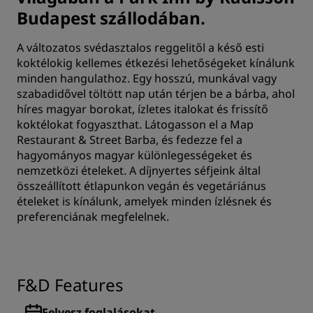
Budapest szállodában.
A változatos svédasztalos reggelitől a késő esti
koktélokig kellemes étkezési lehetőségeket kínálunk
minden hangulathoz. Egy hosszú, munkával vagy
szabadidővel töltött nap után térjen be a bárba, ahol
híres magyar borokat, ízletes italokat és frissítő
koktélokat fogyaszthat. Látogasson el a Map
Restaurant & Street Barba, és fedezze fel a
hagyományos magyar különlegességeket és
nemzetközi ételeket. A díjnyertes séfjeink által
összeállított étlapunkon vegán és vegetáriánus
ételeket is kínálunk, amelyek minden ízlésnek és
preferenciának megfelelnek.
F&D Features
Felvesz foglalásokat