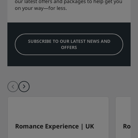
our latest offers and packages to help get you
on your way—for less.
SUBSCRIBE TO OUR LATEST NEWS AND
OFFERS
Romance Experience | UK
Roma