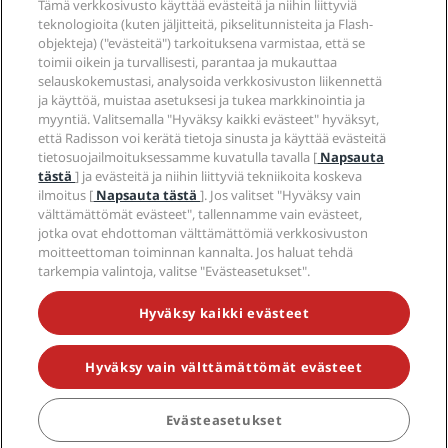
Tämä verkkosivusto käyttää evästeitä ja niihin liittyviä
teknologioita (kuten jäljitteitä, pikselitunnisteita ja Flash-
objekteja) ("evästeitä") tarkoituksena varmistaa, että se
Sosiaalinen media
toimii oikein ja turvallisesti, parantaa ja mukauttaa
selauskokemustasi, analysoida verkkosivuston liikennettä
Radisson Hotels -brändit
ja käyttöä, muistaa asetuksesi ja tukea markkinointia ja
myyntiä. Valitsemalla "Hyväksy kaikki evästeet" hyväksyt,
tiktok
instagram
youtube
facebook
whatsapp
pinterest
threads
twitter
linkedin
että Radisson voi kerätä tietoja sinusta ja käyttää evästeitä
tietosuojailmoituksessamme kuvatulla tavalla [
Napsauta
tästä
] ja evästeitä ja niihin liittyviä tekniikoita koskeva
ilmoitus [
Napsauta tästä
]. Jos valitset "Hyväksy vain
välttämättömät evästeet", tallennamme vain evästeet,
ÄLÄ JÄÄ PAITSI PARHAISTA TARJOUKSISTAMME
jotka ovat ehdottoman välttämättömiä verkkosivuston
moitteettoman toiminnan kannalta. Jos haluat tehdä
tarkempia valintoja, valitse "Evästeasetukset".
© 2026 Radisson Hotel Group.
Kaikki oikeudet
Hyväksy kaikki evästeet
pidätetään. RHG Radisson Hotel Group, Radisson,
Radisson RED, Radisson Blu, Radisson Collection,
Radisson Individuals, Park Plaza, Park Inn, Country Inn
& Suites, Prize by Radisson, Radisson Rewards ja
Hyväksy vain välttämättömät evästeet
Radisson Meetings ovat Radisson Hotel Groupin
tavaramerkkejä.
Evästeasetukset