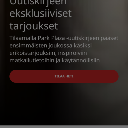
Uutiskirjeen
eksklusiiviset
tarjoukset
Tilaamalla Park Plaza -uutiskirjeen pääset
ensimmäisten joukossa käsiksi
erikoistarjouksiin, inspiroiviin
matkailutietoihin ja käytännöllisiin
matkaoppaisiin.
TILAA HETI