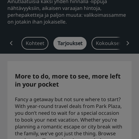
Ainutlaatuisia kaksi yhden hinnalla -lippuja
nähtävyyksiin, aikaisen varaajan hintoja,
Park Plaza
Park Inn by Radisson
perhepaketteja ja paljon muuta: valikoimassamme
Keskustan hotellit
on jotakin ihan jokaiselle.
Käy blogissamme
Prize by Radisson
Country Inn & Suites
atsaus
Kohteet
Tarjoukset
Kokoukset ja tap
Brändit Kiinassa
J.
Jin Jiang
More to do, more to see, more left
in your pocket
Fancy a getaway but not sure where to start?
Kunlun
Golden Tulip
With year-round travel deals from Park Plaza,
you don’t need to wait for a special occasion
to book your next vacation. Whether you're
planning a romantic escape or city break with
the family, we've got just the thing. Browse