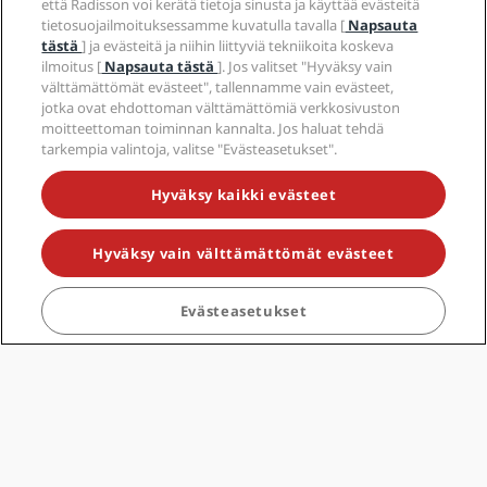
että Radisson voi kerätä tietoja sinusta ja käyttää evästeitä
tietosuojailmoituksessamme kuvatulla tavalla [
Napsauta
tästä
] ja evästeitä ja niihin liittyviä tekniikoita koskeva
ilmoitus [
Napsauta tästä
]. Jos valitset "Hyväksy vain
Valokeilassa
välttämättömät evästeet", tallennamme vain evästeet,
jotka ovat ehdottoman välttämättömiä verkkosivuston
moitteettoman toiminnan kannalta. Jos haluat tehdä
tarkempia valintoja, valitse "Evästeasetukset".
Hyväksy kaikki evästeet
Hyväksy vain välttämättömät evästeet
Evästeasetukset
Radisson Blu Scandinavia
Radis
Hotel, Copenhagen
Berli
(3888 arvostelua)
Amager Boulevard 70
Ka