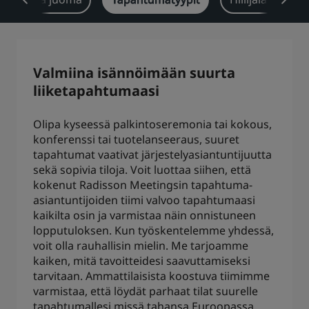
Park Plaza
Park Inn by Radisson
Keskustan hotellit
Valmiina isännöimään suurta
Käy blogissamme
liiketapahtumaasi
Prize by Radisson
Country Inn & Suites
Olipa kyseessä palkintoseremonia tai kokous,
konferenssi tai tuotelanseeraus, suuret
Brändit Kiinassa
tapahtumat vaativat järjestelyasiantuntijuutta
J.
Jin Jiang
sekä sopivia tiloja. Voit luottaa siihen, että
kokenut Radisson Meetingsin tapahtuma-
asiantuntijoiden tiimi valvoo tapahtumaasi
kaikilta osin ja varmistaa näin onnistuneen
lopputuloksen. Kun työskentelemme yhdessä,
Kunlun
Golden Tulip
voit olla rauhallisin mielin. Me tarjoamme
kaiken, mitä tavoitteidesi saavuttamiseksi
tarvitaan. Ammattilaisista koostuva tiimimme
varmistaa, että löydät parhaat tilat suurelle
tapahtumallesi missä tahansa Euroopassa,