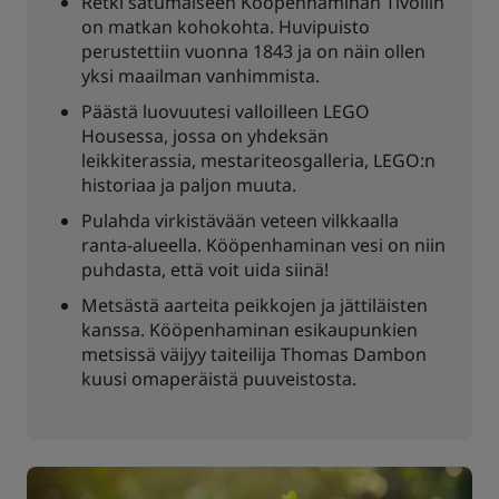
Retki satumaiseen Kööpenhaminan Tivoliin
on matkan kohokohta. Huvipuisto
perustettiin vuonna 1843 ja on näin ollen
yksi maailman vanhimmista.
Päästä luovuutesi valloilleen LEGO
Housessa, jossa on yhdeksän
leikkiterassia, mestariteosgalleria, LEGO:n
historiaa ja paljon muuta.
Pulahda virkistävään veteen vilkkaalla
ranta-alueella. Kööpenhaminan vesi on niin
puhdasta, että voit uida siinä!
Metsästä aarteita peikkojen ja jättiläisten
kanssa. Kööpenhaminan esikaupunkien
metsissä väijyy taiteilija Thomas Dambon
kuusi omaperäistä puuveistosta.