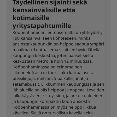
Täydellinen sijainti sekä
kansainvälisille että
kotimaisille
yritystapahtumille
Kööpenhaminan lentoasemalta on yhteydet yli
190 kansainväliseen kohteeseen, minkä
ansiosta kaupunkiin on helppo saapua ympäri
maailmaa. Lentoasema sijaitsee hyvin lähellä
kaupungin keskustaa, joten pääset sieltä
keskustaan metrolla noin 12 minuutissa.
Kööpenhaminassa on erinomainen
liikenneinfrastruktuuri, joka kattaa useita
bussilinjoja, metron, S-paikallisjunat ja
satamabussit. Liikkuminen kaupungissa ja sen
lähialueilla on siis helppoa ja nopeaa. Leveiden
jalkakäytävien, risteyksien, jalankulkualueiden
ja kaupungin kompaktin koon ansiosta
Kööpenhaminassa on myös helppo liikkua
kävellen. Siellä on turvallista kävellä sekä