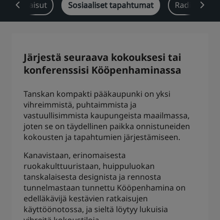
ialaratkaisut
Sosiaaliset tapahtumat
Radisson Re
Park Plaza
Park Inn by Radisson
Keskustan hotellit
Käy blogissamme
Järjestä seuraava kokouksesi tai
Prize by Radisson
Country Inn & Suites
konferenssisi Kööpenhaminassa
Tanskan kompakti pääkaupunki on yksi
vihreimmistä, puhtaimmista ja
Brändit Kiinassa
vastuullisimmista kaupungeista maailmassa,
J.
Jin Jiang
joten se on täydellinen paikka onnistuneiden
kokousten ja tapahtumien järjestämiseen.
Kanavistaan, erinomaisesta
ruokakulttuuristaan, huippuluokan
Kunlun
Golden Tulip
tanskalaisesta designista ja rennosta
tunnelmastaan tunnettu Kööpenhamina on
edelläkävijä kestävien ratkaisujen
käyttöönotossa, ja sieltä löytyy lukuisia