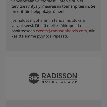
vahvistetaan välittömästi, joten sinun ei
tarvitse ryhtyä ylimääräisiin toimenpiteisiin. Se
on erittäin helppokäyttöinen!
Jos haluat myöhemmin tehdä muutoksia
varaukseesi, lähetä meille sähköpostia
osoitteeseen
events@radissonhotels.com
, niin
käsittelemme pyyntösi ripeästi.