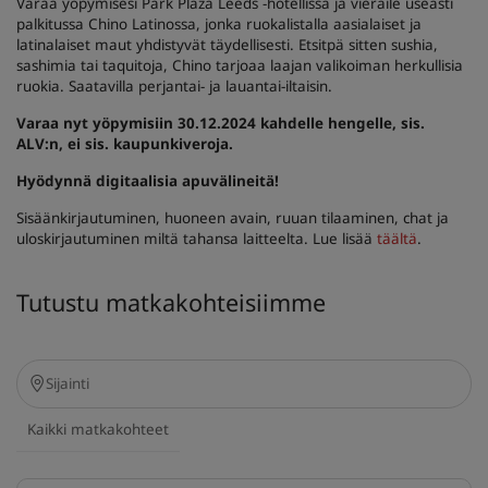
Varaa yöpymisesi Park Plaza Leeds -hotellissa ja vieraile useasti
palkitussa Chino Latinossa, jonka ruokalistalla aasialaiset ja
latinalaiset maut yhdistyvät täydellisesti. Etsitpä sitten sushia,
sashimia tai taquitoja, Chino tarjoaa laajan valikoiman herkullisia
ruokia. Saatavilla perjantai- ja lauantai-iltaisin.
Varaa nyt yöpymisiin 30.12.2024 kahdelle hengelle, sis.
ALV:n, ei sis. kaupunkiveroja.
Hyödynnä digitaalisia apuvälineitä!
Sisäänkirjautuminen, huoneen avain, ruuan tilaaminen, chat ja
uloskirjautuminen miltä tahansa laitteelta. Lue lisää
täältä
.
Tutustu matkakohteisiimme
Kaikki matkakohteet