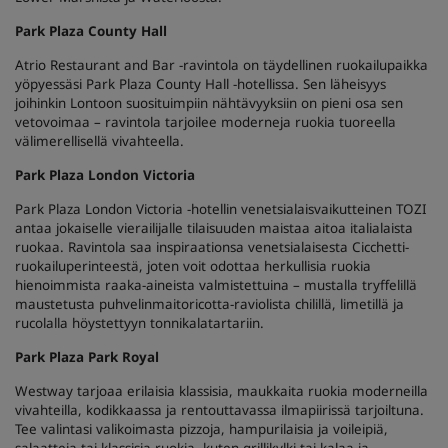
Park Plaza County Hall
Atrio Restaurant and Bar -ravintola on täydellinen ruokailupaikka
yöpyessäsi Park Plaza County Hall -hotellissa. Sen läheisyys
joihinkin Lontoon suosituimpiin nähtävyyksiin on pieni osa sen
vetovoimaa – ravintola tarjoilee moderneja ruokia tuoreella
välimerellisellä vivahteella.
Park Plaza London Victoria
Park Plaza London Victoria -hotellin venetsialaisvaikutteinen TOZI
antaa jokaiselle vierailijalle tilaisuuden maistaa aitoa italialaista
ruokaa. Ravintola saa inspiraationsa venetsialaisesta Cicchetti-
ruokailuperinteestä, joten voit odottaa herkullisia ruokia
hienoimmista raaka-aineista valmistettuina – mustalla tryffelillä
maustetusta puhvelinmaitoricotta-raviolista chilillä, limetillä ja
rucolalla höystettyyn tonnikalatartariin.
Park Plaza Park Royal
Westway tarjoaa erilaisia klassisia, maukkaita ruokia moderneilla
vivahteilla, kodikkaassa ja rentouttavassa ilmapiirissä tarjoiltuna.
Tee valintasi valikoimasta pizzoja, hampurilaisia ja voileipiä,
salaatteja tai klassisia ruokia, kuten grillikylki tai kalaa ja