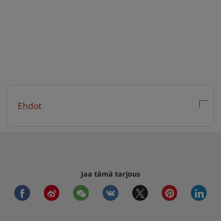
Ehdot
Jaa tämä tarjous
facebook
weibo
wechat
vkontakte
twitter
pinterest
linkedi