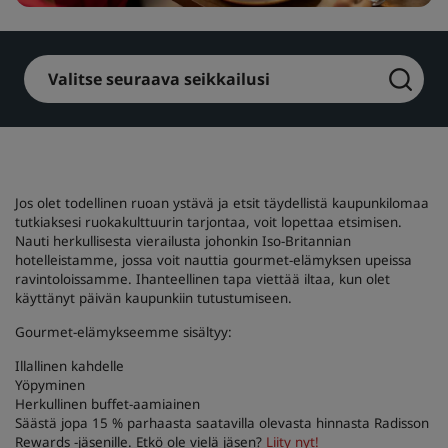
Park Plaza
Park Inn by Radisson
Keskustan hotellit
Valitse seuraava seikkailusi
Käy blogissamme
Prize by Radisson
Country Inn & Suites
Jos olet todellinen ruoan ystävä ja etsit täydellistä kaupunkilomaa
Brändit Kiinassa
tutkiaksesi ruokakulttuurin tarjontaa, voit lopettaa etsimisen.
J.
Jin Jiang
Nauti herkullisesta vierailusta johonkin Iso-Britannian
hotelleistamme, jossa voit nauttia gourmet-elämyksen upeissa
ravintoloissamme. Ihanteellinen tapa viettää iltaa, kun olet
käyttänyt päivän kaupunkiin tutustumiseen.
Gourmet-elämykseemme sisältyy:
Kunlun
Golden Tulip
Illallinen kahdelle
Yöpyminen
Herkullinen buffet-aamiainen
Säästä jopa 15 % parhaasta saatavilla olevasta hinnasta Radisson
Rewards -jäsenille. Etkö ole vielä jäsen?
Liity nyt!