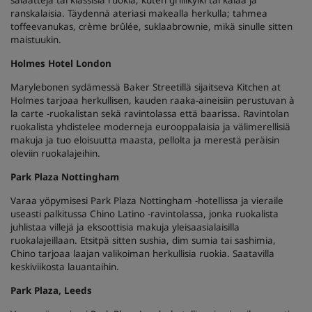
ranskalaisia. Täydennä ateriasi makealla herkulla; tahmea
toffeevanukas, crème brûlée, suklaabrownie, mikä sinulle sitten
maistuukin.
Holmes Hotel London
Marylebonen sydämessä Baker Streetillä sijaitseva Kitchen at
Holmes tarjoaa herkullisen, kauden raaka-aineisiin perustuvan à
la carte -ruokalistan sekä ravintolassa että baarissa. Ravintolan
ruokalista yhdistelee moderneja eurooppalaisia ja välimerellisiä
makuja ja tuo eloisuutta maasta, pellolta ja merestä peräisin
oleviin ruokalajeihin.
Park Plaza Nottingham
Varaa yöpymisesi Park Plaza Nottingham -hotellissa ja vieraile
useasti palkitussa Chino Latino -ravintolassa, jonka ruokalista
juhlistaa villejä ja eksoottisia makuja yleisaasialaisilla
ruokalajeillaan. Etsitpä sitten sushia, dim sumia tai sashimia,
Chino tarjoaa laajan valikoiman herkullisia ruokia. Saatavilla
keskiviikosta lauantaihin.
Park Plaza, Leeds