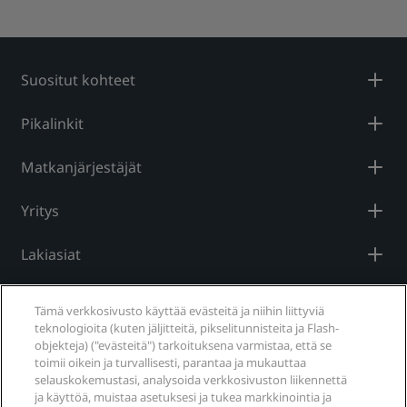
Suositut kohteet
Pikalinkit
Matkanjärjestäjät
Yritys
Lakiasiat
Ohje
Tämä verkkosivusto käyttää evästeitä ja niihin liittyviä
teknologioita (kuten jäljitteitä, pikselitunnisteita ja Flash-
objekteja) ("evästeitä") tarkoituksena varmistaa, että se
Sosiaalinen media
toimii oikein ja turvallisesti, parantaa ja mukauttaa
selauskokemustasi, analysoida verkkosivuston liikennettä
Radisson Hotels -brändit
ja käyttöä, muistaa asetuksesi ja tukea markkinointia ja