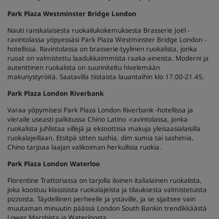
Park Plaza Westminster Bridge London
Nauti ranskalaisesta ruokailukokemuksesta Brasserie Joël -
ravintolassa yöpyessäsi Park Plaza Westminster Bridge London -
hotellissa. Ravintolassa on brasserie-tyylinen ruokalista, jonka
ruoat on valmistettu laadukkaimmista raaka-aineista. Moderni ja
autenttinen ruokalista on suunniteltu hivelemään
makunystyröitä. Saatavilla tiistaista lauantaihin klo 17.00-21.45.
Park Plaza London Riverbank
Varaa yöpymisesi Park Plaza London Riverbank -hotellissa ja
vieraile useasti palkitussa Chino Latino -ravintolassa, jonka
ruokalista juhlistaa villejä ja eksoottisia makuja yleisaasialaisilla
ruokalajeillaan. Etsitpä sitten sushia, dim sumia tai sashimia,
Chino tarjoaa laajan valikoiman herkullisia ruokia.
Park Plaza London Waterloo
Florentine Trattoriassa on tarjolla iloinen italialainen ruokalista,
joka koostuu klassisista ruokalajeista ja tilauksesta valmistetuista
pizzoista. Täydellinen perheelle ja ystäville, ja se sijaitsee vain
muutaman minuutin päässä London South Bankin trendikkäästä
Lower Marshista ja Waterloosta.