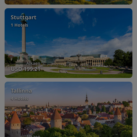
Stuttgart
1 Hotels
Alkaen
USD 199.21
Tallinna
4 Hotels
Alkaen