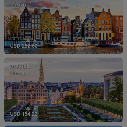
2 Hotels
Alkaen
USD 252.60
Bryssel
2 Hotels
Alkaen
USD 154.22