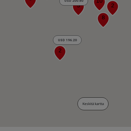
10
USD 200.80
5
2
8
USD 196.20
2
Keskitä kartta