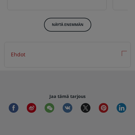
NÄYTÄ ENEMMÄN
Ehdot
Jaa tämä tarjous
facebook
weibo
wechat
vkontakte
twitter
pinterest
linkedi