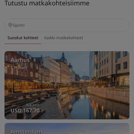
Tutustu matkakohteisiimme
Suositut kohteet
Kaikki matkakohteet
Aarhus
1 Hotels
Alkaen
USD 167.70
Amsterdam