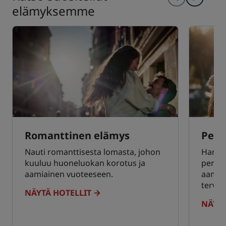
elämyksemme
Romanttinen elämys
Perh
Nauti romanttisesta lomasta, johon
Hanki
kuuluu huoneluokan korotus ja
perheh
aamiainen vuoteeseen.
aamiai
tervet
NÄYTÄ HOTELLIT
NÄYTÄ