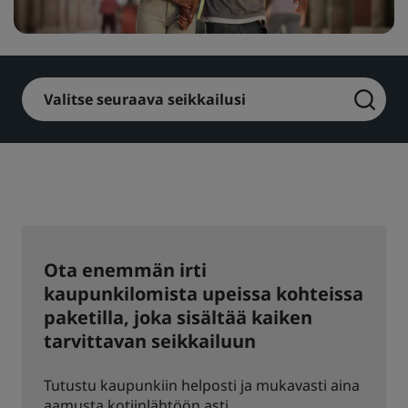
Park Plaza
Park Inn by Radisson
Keskustan hotellit
Valitse seuraava seikkailusi
Käy blogissamme
Prize by Radisson
Country Inn & Suites
Brändit Kiinassa
J.
Jin Jiang
Ota enemmän irti
kaupunkilomista upeissa kohteissa
Kunlun
Golden Tulip
paketilla, joka sisältää kaiken
tarvittavan seikkailuun
Tutustu kaupunkiin helposti ja mukavasti aina
aamusta kotiinlähtöön asti