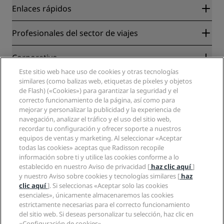
Enlaces rápidos
Radisson Rewards
Profesionales del sector de viajes
Garantía de la mejor tarifa en línea
Blog
Colaboradores
Corporativo
Destinos
Agentes de viajes
Este sitio web hace uso de cookies y otras tecnologías
Nuevos hoteles y próximas aperturas
Radisson Hotel Group
Información legal
similares (como balizas web, etiquetas de píxeles y objetos
Aplicación de Radisson Hotels
Medios
de Flash) («Cookies») para garantizar la seguridad y el
Hoteles Sports Approved
correcto funcionamiento de la página, así como para
Empleos en RHG
Centro de privacidad
Ayuda
Hoteles ideales para familias
mejorar y personalizar la publicidad y la experiencia de
Empleos en PPHE
Aviso legal
Salud y seguridad
navegación, analizar el tráfico y el uso del sitio web,
Empleos en EHL
Términos y condiciones de Radisson Rewards
Avisos al consumidor
recordar tu configuración y ofrecer soporte a nuestros
The Club by RHG
Redes sociales
Acuerdo de uso del sitio
equipos de ventas y marketing. Al seleccionar «Aceptar
Contacto
Oportunidades de desarrollo
todas las cookies» aceptas que Radisson recopile
Accesibilidad digital
Preguntas frecuentes
Marcas de Radisson Hotels
Responsabilidad social corporativa
información sobre ti y utilice las cookies conforme a lo
Declaración sobre la esclavitud moderna
Mapa del sitio
establecido en nuestro Aviso de privacidad [
haz clic aquí
]
Compras
y nuestro Aviso sobre cookies y tecnologías similares [
haz
clic aquí
]. Si seleccionas «Aceptar solo las cookies
esenciales», únicamente almacenaremos las cookies
estrictamente necesarias para el correcto funcionamiento
del sitio web. Si deseas personalizar tu selección, haz clic en
«Configuración de cookies».