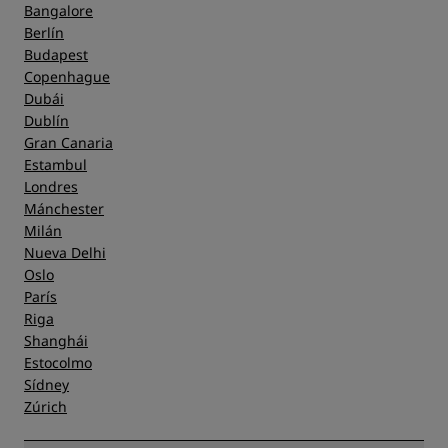
Bangalore
Berlín
Budapest
Copenhague
Dubái
Dublín
Gran Canaria
Estambul
Londres
Mánchester
Milán
Nueva Delhi
Oslo
París
Riga
Shanghái
Estocolmo
Sídney
Zúrich