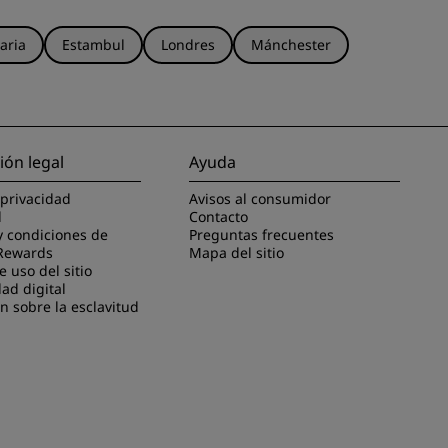
aria
Estambul
Londres
Mánchester
ión legal
Ayuda
 privacidad
Avisos al consumidor
l
Contacto
y condiciones de
Preguntas frecuentes
Rewards
Mapa del sitio
 uso del sitio
dad digital
n sobre la esclavitud