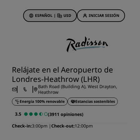
ESPAÑOL
|
USD
INICIAR SESIÓN
ewards
s
Ofertas de hotel
Descubre nuestras ofertas
Relájate en el Aeropuerto de
A la primera va la vencida
Londres-Heathrow (LHR)
Ofertas especiales
Bath Road (Building A), West Drayton,
Reservar con antelación
Heathrow
ma
Consultar nuestros paquetes
Energía 100% renovable
Estancias sostenibles
3.5
(3911 opiniones)
Ideas de viaje
Check-in
3:00pm
Check-out
12:00pm
Hoteles para familias
gs
Rad Pets