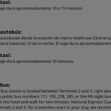
taxi:
viaje dura aproximadamente 10 o 15 minutos.
 autobús:
 autobuses desde la estación de metro Heathrow Central Lo
ana hasta las 10 de la noche. El viaje dura aproximadamen
taxi:
viaje dura aproximadamente 10 minutos.
 bus:
 bus station is located between Terminals 2 and 3, right a
e public bus numbers 111, 105, 278, 285, or the N9 night bus.
m the hotel and walk for two minutes. National Express Co
minals 2 and 3. For a seamless start to your stay, we reco