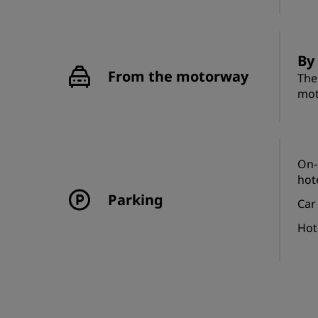
By 
From the motorway
The
mot
On-
hot
Parking
Car
Hot