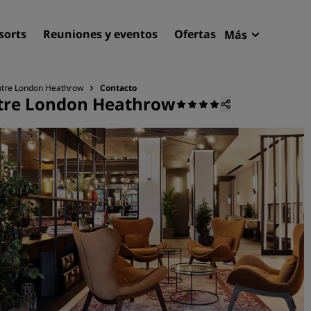
sorts
Reuniones y eventos
Ofertas
Más
Radisson R
Mis reserva
ntre London Heathrow
Contacto
ntre London Heathrow
Encuentra tu hotel
Destinos
Resorts
Apartahoteles
Hoteles en el aeropuerto
Hoteles nuevos y de próxi
apertura
Reuniones y eventos
Descubre Radisson Meetin