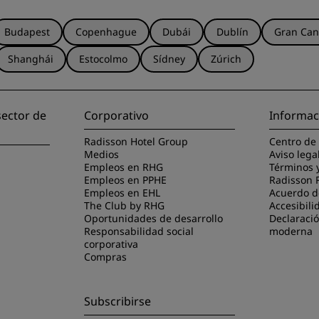
Budapest
Copenhague
Dubái
Dublín
Gran Can
Shanghái
Estocolmo
Sídney
Zúrich
sector de
Corporativo
Informac
Radisson Hotel Group
Centro de
Medios
Aviso lega
Empleos en RHG
Términos 
Empleos en PPHE
Radisson 
Empleos en EHL
Acuerdo de
The Club by RHG
Accesibili
Oportunidades de desarrollo
Declaració
Responsabilidad social
moderna
corporativa
Compras
Subscribirse