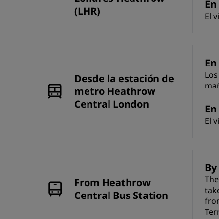
En 
(LHR)
El 
En
Los
Desde la estación de
mañ
metro Heathrow
Central London
En 
El 
By
The
From Heathrow
tak
Central Bus Station
fro
Ter