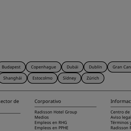
Budapest
Copenhague
Dubái
Dublín
Gran Can
Shanghái
Estocolmo
Sídney
Zúrich
sector de
Corporativo
Informac
Radisson Hotel Group
Centro de
Medios
Aviso lega
Empleos en RHG
Términos 
Empleos en PPHE
Radisson 