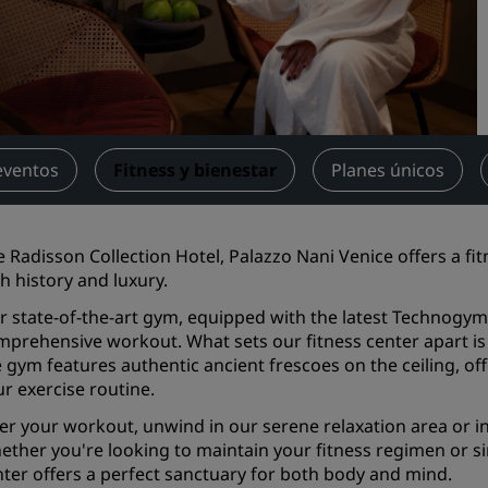
Reserva un espacio de reu
Solicita un presupuesto
Destinos para eventos
Soluciones sectoriales
eventos
Fitness y bienestar
Planes únicos
Buscar vuelos
Buscar vuelos
 Radisson Collection Hotel, Palazzo Nani Venice offers a fi
h history and luxury.
Restaurantes
r state-of-the-art gym, equipped with the latest Technogym
Buscar restaurantes
mprehensive workout. What sets our fitness center apart is
 gym features authentic ancient frescoes on the ceiling, of
r exercise routine.
Servicios digitales
ter your workout, unwind in our serene relaxation area or 
Aplicación de Radisson Hot
ther you're looking to maintain your fitness regimen or si
ter offers a perfect sanctuary for both body and mind.