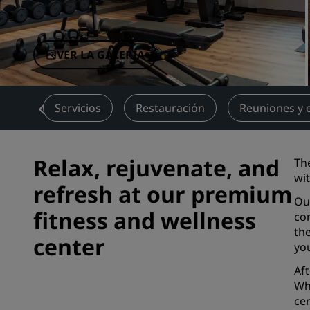
Marcas afiliadas en China
VER LA GALERÍA
ones
Servicios
Restauración
Reuniones y 
Relax, rejuvenate, and
The
wit
refresh at our premium
Ou
fitness and wellness
co
the
center
you
Af
Whe
cen