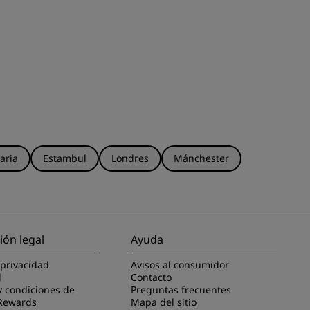
aria
Estambul
Londres
Mánchester
ión legal
Ayuda
 privacidad
Avisos al consumidor
l
Contacto
y condiciones de
Preguntas frecuentes
Rewards
Mapa del sitio