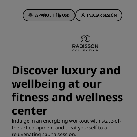
ESPAÑOL
|
USD
INICIAR SESIÓN
ewards
s
Ofertas de hotel
Descubre nuestras ofertas
Discover luxury and
A la primera va la vencida
wellbeing at our
Ofertas especiales
Reservar con antelación
fitness and wellness
ma
Consultar nuestros paquetes
center
Ideas de viaje
Indulge in an energizing workout with state-of-
the-art equipment and treat yourself to a
Hoteles para familias
gs
rejuvenating sauna session.
Rad Pets