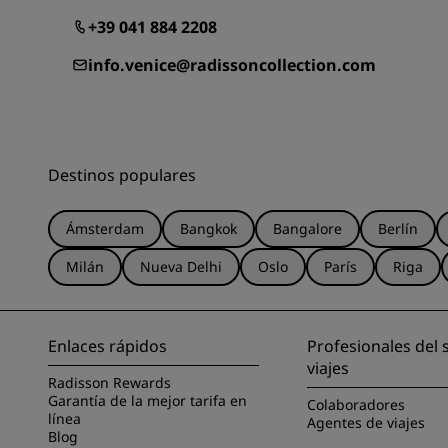
+39 041 884 2208
info.venice@radissoncollection.com
Destinos populares
Ámsterdam
Bangkok
Bangalore
Berlín
Milán
Nueva Delhi
Oslo
París
Riga
Enlaces rápidos
Profesionales del 
viajes
Radisson Rewards
Garantía de la mejor tarifa en
Colaboradores
línea
Agentes de viajes
Blog