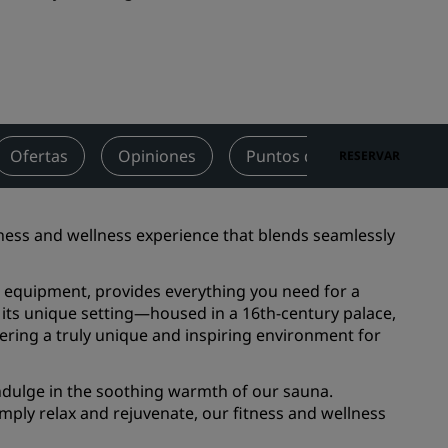
niones
Espacios para celebración de
bodas
Estancias sostenibles
Estancias para equipos
deportivos
Ofertas
Opiniones
Puntos de interés cercano
RESERVAR
Viajeros de negocios
Hoteles en el centro de la ciudad
Visita nuestro blog
tness and wellness experience that blends seamlessly
Radisson Rewards
 equipment, provides everything you need for a
 its unique setting—housed in a 16th-century palace,
Descubre Radisson Rewards
fering a truly unique and inspiring environment for
Ventajas
Cómo utilizar los puntos
indulge in the soothing warmth of our sauna.
els
Cómo obtener puntos
mply relax and rejuvenate, our fitness and wellness
Bookers and Planners