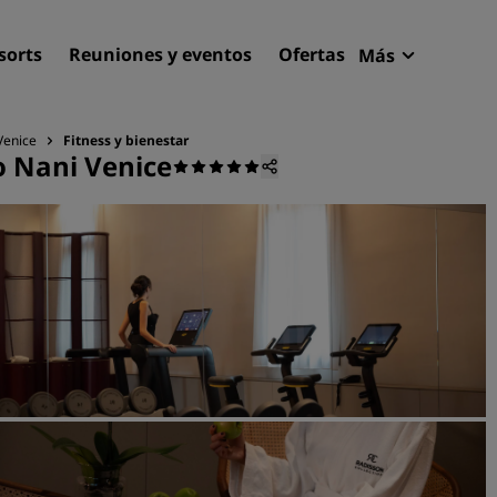
sorts
Reuniones y eventos
Ofertas
Más
Radisson R
Mis reserva
Venice
Fitness y bienestar
o Nani Venice
Encuentra tu hotel
Destinos
Resorts
Apartahoteles
Hoteles en el aeropuerto
Hoteles nuevos y de próxi
apertura
Reuniones y eventos
Descubre Radisson Meetin