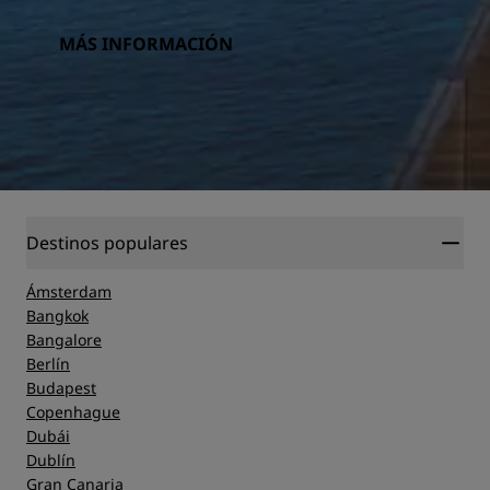
MÁS INFORMACIÓN
Destinos populares
Ámsterdam
Bangkok
Bangalore
Berlín
Budapest
Copenhague
Dubái
Dublín
Gran Canaria