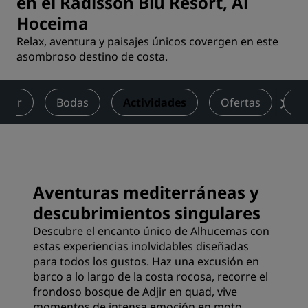
en el Radisson Blu Resort, Al
Hoceima
Relax, aventura y paisajes únicos covergen en este
asombroso destino de costa.
estar
Bodas
Actividades
Ofertas
Op
Aventuras mediterráneas y
descubrimientos singulares
Descubre el encanto único de Alhucemas con
estas experiencias inolvidables diseñadas
para todos los gustos. Haz una excusión en
barco a lo largo de la costa rocosa, recorre el
frondoso bosque de Adjir en quad, vive
momentos de intensa emoción en moto