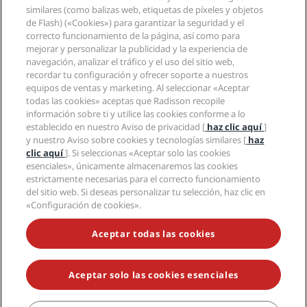
Nuevos hoteles y próximas aperturas
Radisson Hotel Group
similares (como balizas web, etiquetas de píxeles y objetos
Información legal
Aplicación de Radisson Hotels
de Flash) («Cookies») para garantizar la seguridad y el
Medios
Hoteles Sports Approved
correcto funcionamiento de la página, así como para
Empleos en RHG
Centro de privacidad
Ayuda
Hoteles ideales para familias
mejorar y personalizar la publicidad y la experiencia de
Empleos en PPHE
Aviso legal
Salud y seguridad
navegación, analizar el tráfico y el uso del sitio web,
Empleos en EHL
Términos y condiciones de Radisson Rewards
recordar tu configuración y ofrecer soporte a nuestros
Avisos al consumidor
The Club by RHG
Redes sociales
Acuerdo de uso del sitio
equipos de ventas y marketing. Al seleccionar «Aceptar
Contacto
Oportunidades de desarrollo
todas las cookies» aceptas que Radisson recopile
Accesibilidad digital
Preguntas frecuentes
Marcas de Radisson Hotels
Responsabilidad social corporativa
información sobre ti y utilice las cookies conforme a lo
Declaración sobre la esclavitud moderna
Mapa del sitio
establecido en nuestro Aviso de privacidad [
haz clic aquí
]
Compras
y nuestro Aviso sobre cookies y tecnologías similares [
haz
clic aquí
]. Si seleccionas «Aceptar solo las cookies
esenciales», únicamente almacenaremos las cookies
estrictamente necesarias para el correcto funcionamiento
del sitio web. Si deseas personalizar tu selección, haz clic en
«Configuración de cookies».
NO TE PIERDAS NUESTRAS OFERTAS MÁS POPULARES
Aceptar todas las cookies
Aceptar solo las cookies esenciales
© 2026 Radisson Hotel Group.
Todos los derechos reservados. RHG
Radisson Hotel Group, Radisson, Radisson RED, Radisson Blu, Radisson
Collection, Radisson Individuals, Park Plaza, Park Inn, Country Inn &