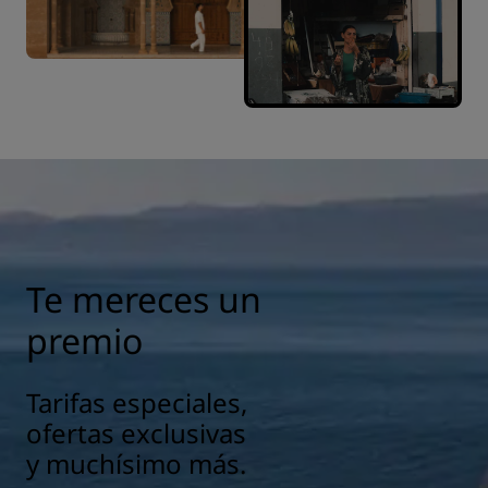
Te mereces un
premio
Tarifas especiales,
ofertas exclusivas
y muchísimo más.