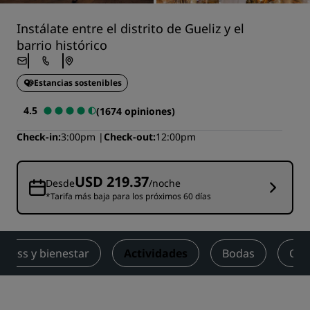
Instálate entre el distrito de Gueliz y el
barrio histórico
Estancias sostenibles
4.5
(1674 opiniones)
Check-in
3:00pm
Check-out
12:00pm
USD 219.37
Desde
/noche
*Tarifa más baja para los próximos 60 días
itness y bienestar
Actividades
Bodas
Ofe