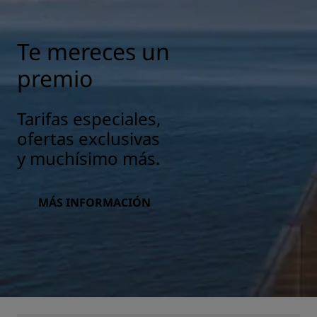
Te mereces un
premio
Tarifas especiales,
ofertas exclusivas
y muchísimo más.
MÁS INFORMACIÓN