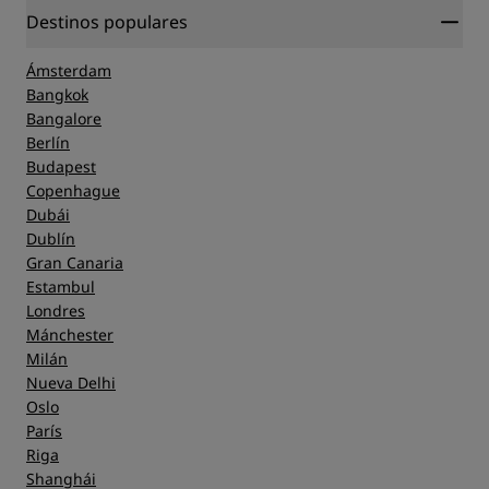
Destinos populares
Ámsterdam
Bangkok
Bangalore
Berlín
Budapest
Copenhague
Dubái
Dublín
Gran Canaria
Estambul
Londres
Mánchester
Milán
Nueva Delhi
Oslo
París
Riga
Shanghái