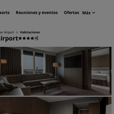
sorts
Reuniones y eventos
Ofertas
Más
Radisson R
Mis reserva
er Airport
Habitaciones
irport
Encuentra tu hotel
Destinos
Resorts
Apartahoteles
Hoteles en el aeropuerto
Hoteles nuevos y de próxi
apertura
Reuniones y eventos
Descubre Radisson Meetin