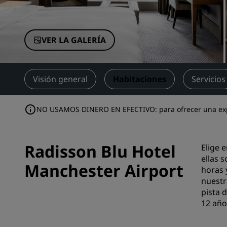
Marcas afiliadas en China
VER LA GALERÍA
Visión general
Habitaciones
Servicios
NO USAMOS DINERO EN EFECTIVO: para ofrecer una exper
Radisson Blu Hotel
Elige 
ellas 
Manchester Airport
horas 
nuestr
pista 
12 año