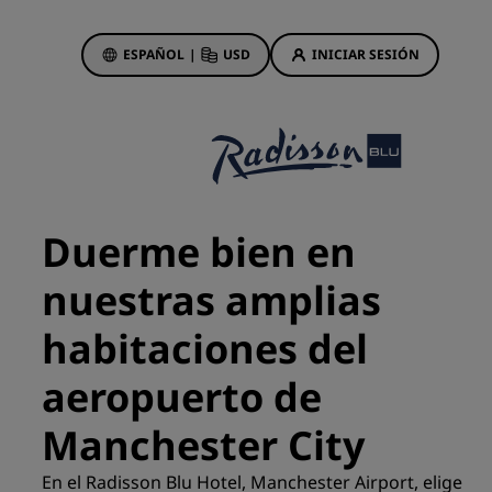
ESPAÑOL
|
USD
INICIAR SESIÓN
ewards
s
Ofertas de hotel
Descubre nuestras ofertas
Duerme bien en
A la primera va la vencida
nuestras amplias
Ofertas especiales
Reservar con antelación
habitaciones del
ma
Consultar nuestros paquetes
aeropuerto de
Ideas de viaje
Manchester City
Hoteles para familias
gs
En el Radisson Blu Hotel, Manchester Airport, elige
Rad Pets