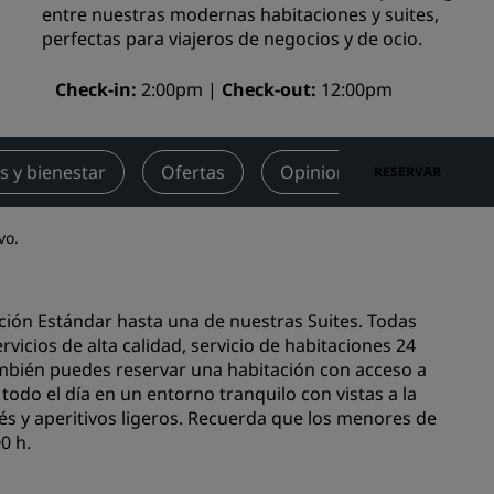
entre nuestras modernas habitaciones y suites,
niones
Espacios para celebración de
perfectas para viajeros de negocios y de ocio.
bodas
Check-in
2:00pm
Estancias sostenibles
Check-out
12:00pm
Estancias para equipos
deportivos
s y bienestar
Ofertas
Opiniones
Puntos d
RESERVAR
Viajeros de negocios
Hoteles en el centro de la ciudad
vo.
Visita nuestro blog
Radisson Rewards
tación Estándar hasta una de nuestras Suites. Todas
vicios de alta calidad, servicio de habitaciones 24
Descubre Radisson Rewards
ambién puedes reservar una habitación con acceso a
Ventajas
 todo el día en un entorno tranquilo con vistas a la
apés y aperitivos ligeros. Recuerda que los menores de
Cómo utilizar los puntos
els
0 h.
Cómo obtener puntos
Bookers and Planners