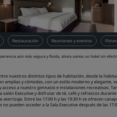
Reserva un espacio de reu
Solicita un presupuesto
Destinos para eventos
Soluciones sectoriales
Restauración
Reuniones y eventos
Fitnes
Buscar vuelos
Buscar vuelos
iencia aún más segura y fluida, ahora somos un hotel sin efecti
Restaurantes
entre nuestros distintos tipos de habitación, desde la Habi
Buscar restaurantes
son amplias y cómodas, con un estilo moderno y elegante, ser
y acceso a nuestro gimnasio e instalaciones recreativas. T
a salón Executive y disfrutar de té, café y refrescos durante
Servicios digitales
de aterrizaje. Entre las 17:00 h y las 19:30 h se ofrecen can
Aplicación de Radisson Hot
s no pueden acceder a la Sala Executive después de las 17:0