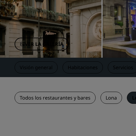
Marcas afiliadas en China
VER LA GALERÍA
Visión general
Habitaciones
Servicios
Todos los restaurantes y bares
Lona
L