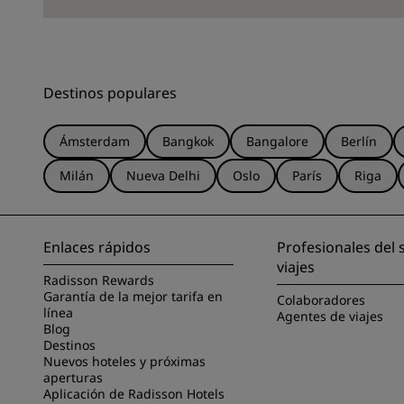
Destinos populares
Ámsterdam
Bangkok
Bangalore
Berlín
Milán
Nueva Delhi
Oslo
París
Riga
Enlaces rápidos
Profesionales del 
viajes
Radisson Rewards
Garantía de la mejor tarifa en
Colaboradores
línea
Agentes de viajes
Blog
Destinos
Nuevos hoteles y próximas
aperturas
Aplicación de Radisson Hotels