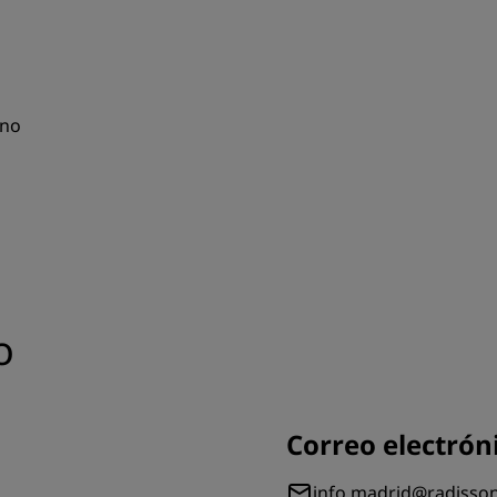
ano
o
Correo electrón
info.madrid@radisso