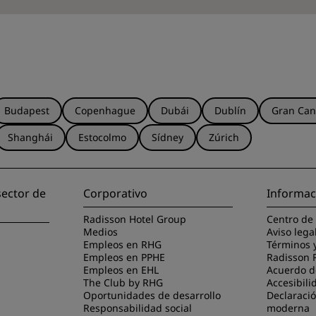
Budapest
Copenhague
Dubái
Dublín
Gran Can
Shanghái
Estocolmo
Sídney
Zúrich
sector de
Corporativo
Informac
Radisson Hotel Group
Centro de
Medios
Aviso lega
Empleos en RHG
Términos 
Empleos en PPHE
Radisson 
Empleos en EHL
Acuerdo de
The Club by RHG
Accesibili
Oportunidades de desarrollo
Declaració
Responsabilidad social
moderna