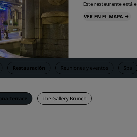
Este restaurante está 
Reserva un espacio de reu
Solicita un presupuesto
VER EN EL MAPA
Destinos para eventos
Soluciones sectoriales
Buscar vuelos
Buscar vuelos
Restauración
Reuniones y eventos
Spa
Restaurantes
Buscar restaurantes
ona Terrace
The Gallery Brunch
Servicios digitales
Aplicación de Radisson Hot