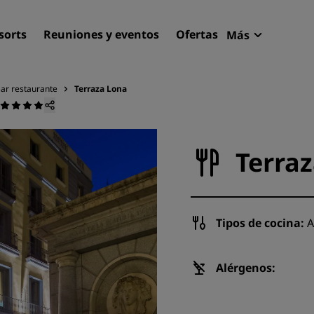
sorts
Reuniones y eventos
Ofertas
Más
Radisson R
Mis reserva
ar restaurante
Terraza Lona
Encuentra tu hotel
Destinos
Terra
Resorts
Apartahoteles
Hoteles en el aeropuerto
Tipos de cocina:
A
Hoteles nuevos y de próxi
apertura
Alérgenos:
Reuniones y eventos
Descubre Radisson Meetin