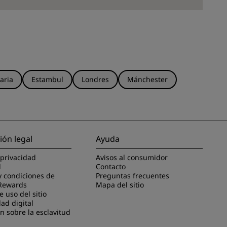
aria
Estambul
Londres
Mánchester
ión legal
Ayuda
 privacidad
Avisos al consumidor
l
Contacto
y condiciones de
Preguntas frecuentes
Rewards
Mapa del sitio
 uso del sitio
dad digital
n sobre la esclavitud