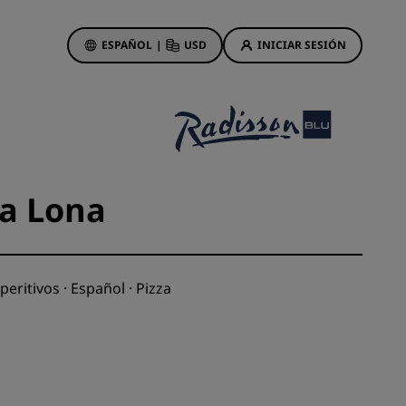
ESPAÑOL
|
USD
INICIAR SESIÓN
ewards
s
Ofertas de hotel
Descubre nuestras ofertas
za Lona
A la primera va la vencida
Ofertas especiales
Reservar con antelación
peritivos · Español · Pizza
ma
Consultar nuestros paquetes
Ideas de viaje
Hoteles para familias
gs
Rad Pets