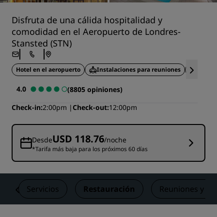
Disfruta de una cálida hospitalidad y
comodidad en el Aeropuerto de Londres-
Stansted (STN)
Hotel en el aeropuerto
Instalaciones para reuniones
Bienestar
4.0
(8805 opiniones)
Check-in
2:00pm
Check-out
12:00pm
USD 118.76
Desde
/noche
*Tarifa más baja para los próximos 60 días
s
Servicios
Restauración
Reuniones y ev