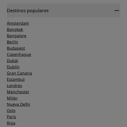
Ubicación
Destinos populares
Ámsterdam
Limpieza
Bangkok
Bangalore
Berlín
Servicio
Budapest
Copenhague
Dubái
Dublín
Gran Canaria
Estambul
Londres
Mánchester
Milán
Nueva Delhi
Oslo
París
Riga