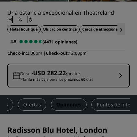
Una estancia excepcional en Theatreland
Hotel boutique
Ubicación céntrica
Cerca de atracciones turística
4.5
(4431 opiniones)
Check-in
3:00pm
Check-out
12:00pm
USD 282.22
Desde
/noche
*Tarifa más baja para los próximos 60 días
ness
Ofertas
Opiniones
Puntos de interé
Radisson Blu Hotel, London