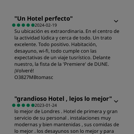
Habitaciones
"
Un Hotel perfecto
"
2024-02-19
Su ubicación es extraordinaria. En el centro de
Calidad/precio
la actividad lúdica y cerca de todo. Un trato
excelente. Todo positivo. Habitación,
Calidad del sueño
desayuno, wi-fi, todo cumple con las
expectativas de un viaje tusrístico. Delante
nuestro, la fista de la 'Premiere' de DUNE.
Ubicación
¡Volveré!
O3827MBtomasc
Limpieza
Habitaciones
"
grandioso Hotel , lejos lo mejor
"
2023-01-24
Servicio
lo mejor de Londres . Hotel de primera y gran
Calidad/precio
servicio de su personal . instalaciones muy
modernas y bien mantenidas , sus comidas de
Calidad del sueño
lo mejor . los desayunos son lo mejor y para