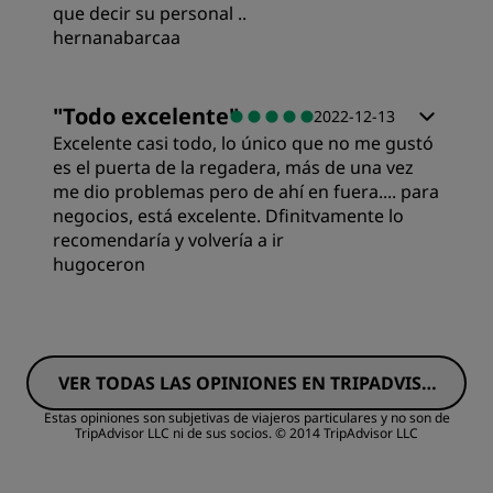
que decir su personal ..
hernanabarcaa
Ubicación
Habitaciones
"
Todo excelente
"
2022-12-13
Limpieza
Excelente casi todo, lo único que no me gustó
Calidad/precio
es el puerta de la regadera, más de una vez
me dio problemas pero de ahí en fuera.... para
Servicio
negocios, está excelente. Dfinitvamente lo
Calidad del sueño
recomendaría y volvería a ir
hugoceron
Ubicación
Habitaciones
Limpieza
VER TODAS LAS OPINIONES EN TRIPADVISO
Calidad/precio
R
Estas opiniones son subjetivas de viajeros particulares y no son de
TripAdvisor LLC ni de sus socios.
© 2014 TripAdvisor LLC
Servicio
Calidad del sueño