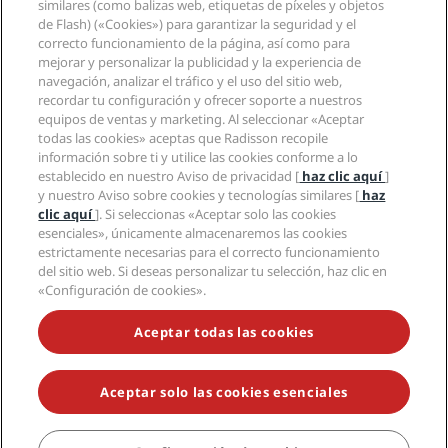
Radisson Hotel Group
Información legal
similares (como balizas web, etiquetas de píxeles y objetos
Aplicación de Radisson Hotels
Medios
de Flash) («Cookies») para garantizar la seguridad y el
Hoteles Sports Approved
correcto funcionamiento de la página, así como para
Empleos en RHG
Centro de privacidad
Ayuda
Hoteles ideales para familias
mejorar y personalizar la publicidad y la experiencia de
Empleos en PPHE
Aviso legal
Salud y seguridad
navegación, analizar el tráfico y el uso del sitio web,
Empleos en EHL
Términos y condiciones de Radisson Rewards
Avisos al consumidor
recordar tu configuración y ofrecer soporte a nuestros
The Club by RHG
Redes sociales
Acuerdo de uso del sitio
equipos de ventas y marketing. Al seleccionar «Aceptar
Contacto
Oportunidades de desarrollo
todas las cookies» aceptas que Radisson recopile
Accesibilidad digital
Preguntas frecuentes
Marcas de Radisson Hotels
Responsabilidad social corporativa
información sobre ti y utilice las cookies conforme a lo
Declaración sobre la esclavitud moderna
Mapa del sitio
establecido en nuestro Aviso de privacidad [
haz clic aquí
]
Compras
y nuestro Aviso sobre cookies y tecnologías similares [
haz
clic aquí
]. Si seleccionas «Aceptar solo las cookies
esenciales», únicamente almacenaremos las cookies
estrictamente necesarias para el correcto funcionamiento
del sitio web. Si deseas personalizar tu selección, haz clic en
«Configuración de cookies».
NO TE PIERDAS NUESTRAS OFERTAS MÁS POPULARES
Aceptar todas las cookies
Aceptar solo las cookies esenciales
© 2026 Radisson Hotel Group.
Todos los derechos reservados. RHG
Radisson Hotel Group, Radisson, Radisson RED, Radisson Blu, Radisson
Collection, Radisson Individuals, Park Plaza, Park Inn, Country Inn &
Suites, Prize by Radisson, Radisson Rewards y Radisson Meetings son