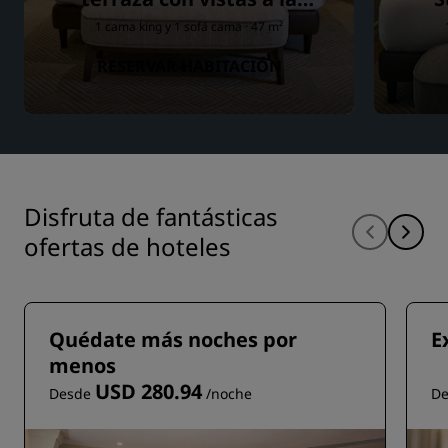
ciudad
1 cama king y 1 sofá cama · 47 m²
RESERVAR HABITACIÓN
Disfruta de fantásticas
ofertas de hoteles
Quédate más noches por
E
menos
USD 280.94
Desde
/noche
D