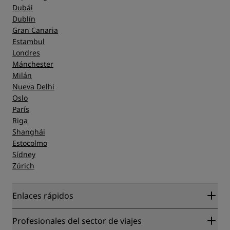
Dubái
Dublín
Gran Canaria
Estambul
Londres
Mánchester
Milán
Nueva Delhi
Oslo
París
Riga
Shanghái
Estocolmo
Sídney
Zúrich
Enlaces rápidos
Radisson Rewards
Profesionales del sector de viajes
Garantía de la mejor tarifa en línea