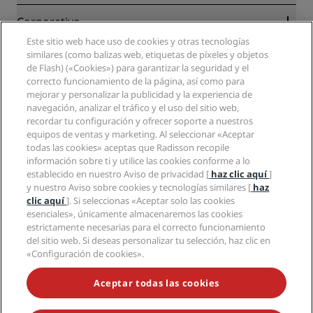
Blog
Colaboradores
Corporativo
Destinos
Agentes de viajes
Este sitio web hace uso de cookies y otras tecnologías
Nuevos hoteles y próximas aperturas
Radisson Hotel Group
Información legal
similares (como balizas web, etiquetas de píxeles y objetos
Aplicación de Radisson Hotels
Medios
de Flash) («Cookies») para garantizar la seguridad y el
Hoteles Sports Approved
correcto funcionamiento de la página, así como para
Empleos en RHG
Centro de privacidad
Ayuda
Hoteles ideales para familias
mejorar y personalizar la publicidad y la experiencia de
Empleos en PPHE
Aviso legal
Salud y seguridad
navegación, analizar el tráfico y el uso del sitio web,
Empleos en EHL
Términos y condiciones de Radisson Rewards
Avisos al consumidor
recordar tu configuración y ofrecer soporte a nuestros
The Club by RHG
Redes sociales
Acuerdo de uso del sitio
equipos de ventas y marketing. Al seleccionar «Aceptar
Contacto
Oportunidades de desarrollo
todas las cookies» aceptas que Radisson recopile
Accesibilidad digital
Preguntas frecuentes
Marcas de Radisson Hotels
Responsabilidad social corporativa
información sobre ti y utilice las cookies conforme a lo
Declaración sobre la esclavitud moderna
Mapa del sitio
establecido en nuestro Aviso de privacidad [
haz clic aquí
]
Compras
y nuestro Aviso sobre cookies y tecnologías similares [
haz
clic aquí
]. Si seleccionas «Aceptar solo las cookies
esenciales», únicamente almacenaremos las cookies
estrictamente necesarias para el correcto funcionamiento
del sitio web. Si deseas personalizar tu selección, haz clic en
«Configuración de cookies».
NO TE PIERDAS NUESTRAS OFERTAS MÁS POPULARES
Aceptar todas las cookies