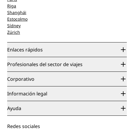
Riga
Shanghái
Estocolmo
Sídney
Zúrich
Enlaces rápidos
Radisson Rewards
Profesionales del sector de viajes
Garantía de la mejor tarifa en línea
Blog
Colaboradores
Corporativo
Destinos
Agentes de viajes
Nuevos hoteles y próximas aperturas
Radisson Hotel Group
Información legal
Aplicación de Radisson Hotels
Medios
Hoteles Sports Approved
Empleos en RHG
Centro de privacidad
Ayuda
Hoteles ideales para familias
Empleos en PPHE
Aviso legal
Salud y seguridad
Empleos en EHL
Términos y condiciones de Radisson Rewards
Avisos al consumidor
The Club by RHG
Redes sociales
Acuerdo de uso del sitio
Contacto
Oportunidades de desarrollo
Accesibilidad digital