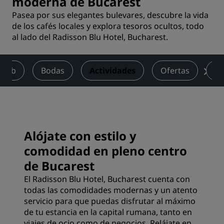
moderna de Bucarest
Pasea por sus elegantes bulevares, descubre la vida
de los cafés locales y explora tesoros ocultos, todo
al lado del Radisson Blu Hotel, Bucharest.
Club
Bodas
Actividades
Ofertas
Pu
Alójate con estilo y
comodidad en pleno centro
de Bucarest
El Radisson Blu Hotel, Bucharest cuenta con
todas las comodidades modernas y un atento
servicio para que puedas disfrutar al máximo
de tu estancia en la capital rumana, tanto en
viajes de ocio como de negocios. Relájate en