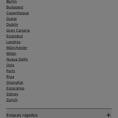
Berlín
Budapest
Copenhague
Dubái
Dublín
Gran Canaria
Estambul
Londres
Mánchester
Milán
Nueva Delhi
Oslo
París
Riga
Shanghái
Estocolmo
Sídney
Zúrich
Enlaces rápidos