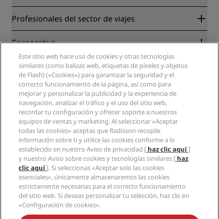
Radisson Rewards
Profesionales del sector de viajes
Garantía de la mejor tarifa en línea
Blog
Colaboradores
Corporativo
Destinos
Agentes de viajes
Este sitio web hace uso de cookies y otras tecnologías
Nuevos hoteles y próximas aperturas
Radisson Hotel Group
Información legal
similares (como balizas web, etiquetas de píxeles y objetos
Aplicación de Radisson Hotels
Medios
de Flash) («Cookies») para garantizar la seguridad y el
Hoteles Sports Approved
correcto funcionamiento de la página, así como para
Empleos en RHG
Centro de privacidad
Ayuda
Hoteles ideales para familias
mejorar y personalizar la publicidad y la experiencia de
Empleos en PPHE
Aviso legal
Salud y seguridad
navegación, analizar el tráfico y el uso del sitio web,
Empleos en EHL
Términos y condiciones de Radisson Rewards
Avisos al consumidor
recordar tu configuración y ofrecer soporte a nuestros
The Club by RHG
Redes sociales
Acuerdo de uso del sitio
equipos de ventas y marketing. Al seleccionar «Aceptar
Contacto
Oportunidades de desarrollo
todas las cookies» aceptas que Radisson recopile
Accesibilidad digital
Preguntas frecuentes
Marcas de Radisson Hotels
Responsabilidad social corporativa
información sobre ti y utilice las cookies conforme a lo
Declaración sobre la esclavitud moderna
Mapa del sitio
establecido en nuestro Aviso de privacidad [
haz clic aquí
]
Compras
y nuestro Aviso sobre cookies y tecnologías similares [
haz
clic aquí
]. Si seleccionas «Aceptar solo las cookies
esenciales», únicamente almacenaremos las cookies
estrictamente necesarias para el correcto funcionamiento
del sitio web. Si deseas personalizar tu selección, haz clic en
«Configuración de cookies».