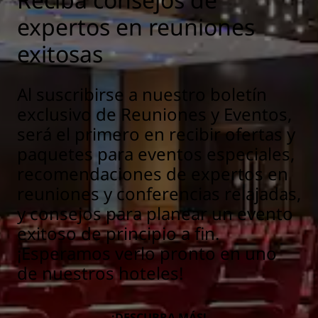
expertos en reuniones
exitosas
Al suscribirse a nuestro boletín
exclusivo de Reuniones y Eventos,
será el primero en recibir ofertas y
paquetes para eventos especiales,
recomendaciones de expertos en
reuniones y conferencias relajadas,
y consejos para planear un evento
exitoso de principio a fin.
¡Esperamos verlo pronto en uno
de nuestros hoteles!
¡DESCUBRA MÁS!