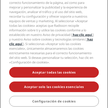
Hoteles Sports Approved
correcto funcionamiento de la página, así como para
Empleos en RHG
Centro de privacidad
Ayuda
Hoteles ideales para familias
mejorar y personalizar la publicidad y la experiencia de
Empleos en PPHE
Aviso legal
Salud y seguridad
navegación, analizar el tráfico y el uso del sitio web,
Empleos en EHL
Términos y condiciones de Radisson Rewards
Avisos al consumidor
recordar tu configuración y ofrecer soporte a nuestros
The Club by RHG
Redes sociales
Acuerdo de uso del sitio
equipos de ventas y marketing. Al seleccionar «Aceptar
Contacto
Oportunidades de desarrollo
todas las cookies» aceptas que Radisson recopile
Accesibilidad digital
Preguntas frecuentes
Marcas de Radisson Hotels
Responsabilidad social corporativa
información sobre ti y utilice las cookies conforme a lo
Declaración sobre la esclavitud moderna
Mapa del sitio
establecido en nuestro Aviso de privacidad [
haz clic aquí
]
Compras
y nuestro Aviso sobre cookies y tecnologías similares [
haz
clic aquí
]. Si seleccionas «Aceptar solo las cookies
esenciales», únicamente almacenaremos las cookies
estrictamente necesarias para el correcto funcionamiento
del sitio web. Si deseas personalizar tu selección, haz clic en
«Configuración de cookies».
NO TE PIERDAS NUESTRAS OFERTAS MÁS POPULARES
Aceptar todas las cookies
Aceptar solo las cookies esenciales
© 2026 Radisson Hotel Group.
Todos los derechos reservados. RHG
Radisson Hotel Group, Radisson, Radisson RED, Radisson Blu, Radisson
Collection, Radisson Individuals, Park Plaza, Park Inn, Country Inn &
Suites, Prize by Radisson, Radisson Rewards y Radisson Meetings son
Configuración de cookies
RESERVAR
marcas registradas de Radisson Hotel Group.