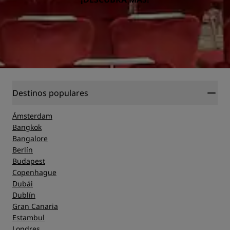
Destinos populares
Ámsterdam
Bangkok
Bangalore
Berlín
Budapest
Copenhague
Dubái
Dublín
Gran Canaria
Estambul
Londres