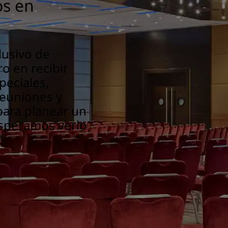
os en
lusivo de
o en recibir
peciales,
euniones y
para planear un
¡Esperamos verlo
!