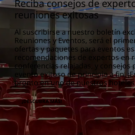
Reciba consejos de expert
reuniones exitosas
Al suscribirse a nuestro boletín exc
Reuniones y Eventos, será el primer
ofertas y paquetes para eventos es
recomendaciones de expertos en r
conferencias relajadas, y consejos 
evento exitoso de principio a fin. 
pronto en uno de nuestros hoteles
¡DESCUBRA MÁS!