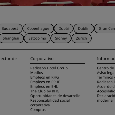
Budapest
Copenhague
Dubái
Dublín
Gran Can
Shanghái
Estocolmo
Sídney
Zúrich
sector de
Corporativo
Informac
Radisson Hotel Group
Centro de
Medios
Aviso lega
Empleos en RHG
Términos 
Empleos en PPHE
Radisson 
Empleos en EHL
Acuerdo de
The Club by RHG
Accesibili
Oportunidades de desarrollo
Declaració
Responsabilidad social
moderna
corporativa
Compras