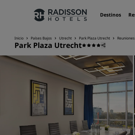
Destinos
Re
Inicio
Países Bajos
Utrecht
Park Plaza Utrecht
Reuniones
Park Plaza Utrecht
Nuestras marcas
Marcas de Radisson Hotels