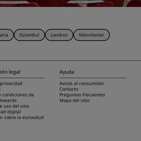
aria
Estambul
Londres
Mánchester
ión legal
Ayuda
 privacidad
Avisos al consumidor
l
Contacto
y condiciones de
Preguntas frecuentes
Rewards
Mapa del sitio
 uso del sitio
dad digital
n sobre la esclavitud