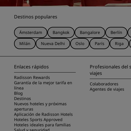
Destinos populares
Ámsterdam
Bangkok
Bangalore
Berlín
Milán
Nueva Delhi
Oslo
París
Riga
Enlaces rápidos
Profesionales del 
viajes
Radisson Rewards
Garantía de la mejor tarifa en
Colaboradores
línea
Agentes de viajes
Blog
Destinos
Nuevos hoteles y próximas
aperturas
Aplicación de Radisson Hotels
Hoteles Sports Approved
Hoteles ideales para familias
Salud y seguridad