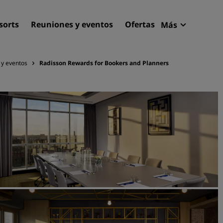
sorts
Reuniones y eventos
Ofertas
Más
Radisson R
Mis reserva
 y eventos
Radisson Rewards for Bookers and Planners
Encuentra tu hotel
Destinos
Resorts
Apartahoteles
Hoteles en el aeropuerto
Hoteles nuevos y de próxi
apertura
Reuniones y eventos
Descubre Radisson Meetin