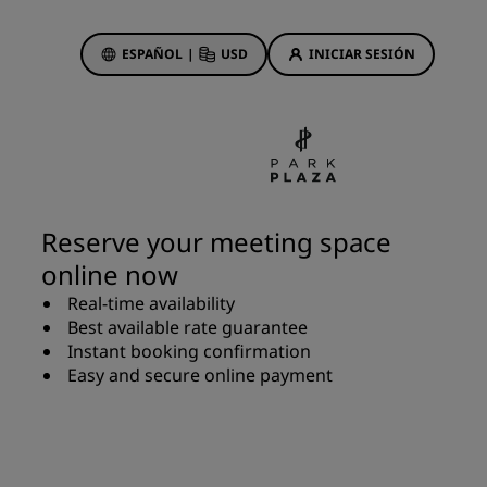
ESPAÑOL
|
USD
INICIAR SESIÓN
ewards
s
Ofertas de hotel
Descubre nuestras ofertas
Reserve your meeting space
A la primera va la vencida
online now
Ofertas especiales
Real-time availability
Reservar con antelación
Best available rate guarantee
ma
Consultar nuestros paquetes
Instant booking confirmation
Easy and secure online payment
Ideas de viaje
Hoteles para familias
gs
Rad Pets