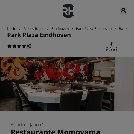
Inicio
Países Bajos
Eindhoven
Park Plaza Eindhoven
Bar rest
Park Plaza Eindhoven
Asiático ·
Japonés
Restaurante Momoyama