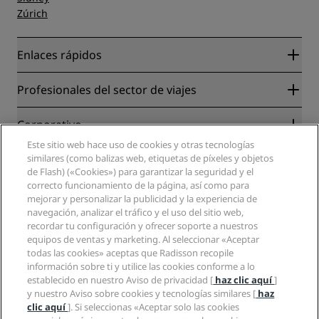
Zúrich
Enlaces rápidos
Radisson Rewards
Profesionales del sector de viajes
Garantía de la mejor tarifa en línea
Blog
Colaboradores
Corporativo
Destinos
Agentes de viajes
Este sitio web hace uso de cookies y otras tecnologías
Nuevos hoteles y próximas aperturas
Radisson Hotel Group
Información legal
similares (como balizas web, etiquetas de píxeles y objetos
Aplicación de Radisson Hotels
Medios
de Flash) («Cookies») para garantizar la seguridad y el
Hoteles Sports Approved
correcto funcionamiento de la página, así como para
Empleos en RHG
Centro de privacidad
Ayuda
Hoteles ideales para familias
mejorar y personalizar la publicidad y la experiencia de
Empleos en PPHE
Aviso legal
Salud y seguridad
navegación, analizar el tráfico y el uso del sitio web,
Empleos en EHL
Términos y condiciones de Radisson Rewards
Avisos al consumidor
recordar tu configuración y ofrecer soporte a nuestros
The Club by RHG
Redes sociales
Acuerdo de uso del sitio
equipos de ventas y marketing. Al seleccionar «Aceptar
Contacto
Oportunidades de desarrollo
todas las cookies» aceptas que Radisson recopile
Accesibilidad digital
Preguntas frecuentes
Marcas de Radisson Hotels
Responsabilidad social corporativa
información sobre ti y utilice las cookies conforme a lo
Declaración sobre la esclavitud moderna
Mapa del sitio
establecido en nuestro Aviso de privacidad [
haz clic aquí
]
Compras
y nuestro Aviso sobre cookies y tecnologías similares [
haz
clic aquí
]. Si seleccionas «Aceptar solo las cookies