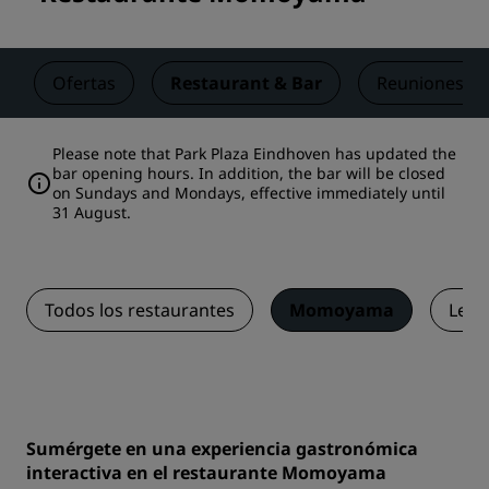
Ofertas
Restaurant & Bar
Reuniones y 
Please note that Park Plaza Eindhoven has updated the
bar opening hours. In addition, the bar will be closed
on Sundays and Mondays, effective immediately until
31 August.
Todos los restaurantes
Momoyama
Le M
Sumérgete en una experiencia gastronómica
interactiva en el restaurante Momoyama