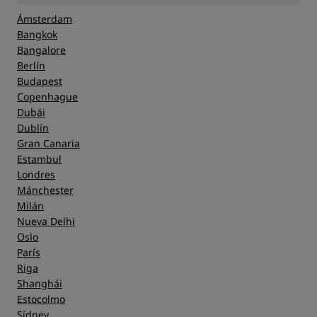
Ámsterdam
Bangkok
Bangalore
Berlín
Budapest
Copenhague
Dubái
Dublín
Gran Canaria
Estambul
Londres
Mánchester
Milán
Nueva Delhi
Oslo
París
Riga
Shanghái
Estocolmo
Sídney