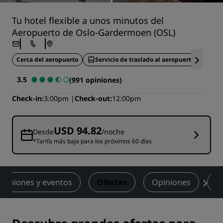
Tu hotel flexible a unos minutos del
Aeropuerto de Oslo-Gardermoen (OSL)
Cerca del aeropuerto
Servicio de traslado al aeropuerto
Ins
3.5
(991 opiniones)
Check-in
3:00pm
Check-out
12:00pm
USD 94.82
Desde
/noche
*Tarifa más baja para los próximos 60 días
euniones y eventos
Ofertas
Opiniones
P