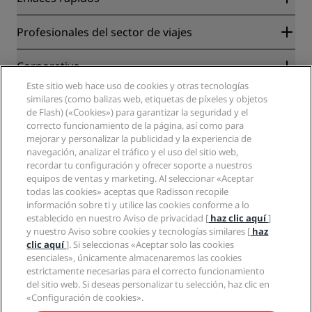
Radisson Rewards
Profesionales del sector de viajes
Garantía de la mejor tarifa en línea
Blog
Colaboradores
Corporativo
Destinos
Agentes de viajes
Este sitio web hace uso de cookies y otras tecnologías
Nuevos hoteles y próximas aperturas
Radisson Hotel Group
similares (como balizas web, etiquetas de píxeles y objetos
Información legal
Aplicación de Radisson Hotels
de Flash) («Cookies») para garantizar la seguridad y el
Medios
Hoteles Sports Approved
correcto funcionamiento de la página, así como para
Empleos en RHG
Centro de privacidad
Ayuda
Hoteles ideales para familias
mejorar y personalizar la publicidad y la experiencia de
Empleos en PPHE
Aviso legal
Salud y seguridad
navegación, analizar el tráfico y el uso del sitio web,
Empleos en EHL
Términos y condiciones de Radisson Rewards
recordar tu configuración y ofrecer soporte a nuestros
Avisos al consumidor
The Club by RHG
Redes sociales
Acuerdo de uso del sitio
equipos de ventas y marketing. Al seleccionar «Aceptar
Contacto
Oportunidades de desarrollo
todas las cookies» aceptas que Radisson recopile
Accesibilidad digital
Preguntas frecuentes
Marcas de Radisson Hotels
Responsabilidad social corporativa
información sobre ti y utilice las cookies conforme a lo
Declaración sobre la esclavitud moderna
Mapa del sitio
establecido en nuestro Aviso de privacidad [
haz clic aquí
]
Compras
y nuestro Aviso sobre cookies y tecnologías similares [
haz
clic aquí
]. Si seleccionas «Aceptar solo las cookies
esenciales», únicamente almacenaremos las cookies
estrictamente necesarias para el correcto funcionamiento
del sitio web. Si deseas personalizar tu selección, haz clic en
«Configuración de cookies».