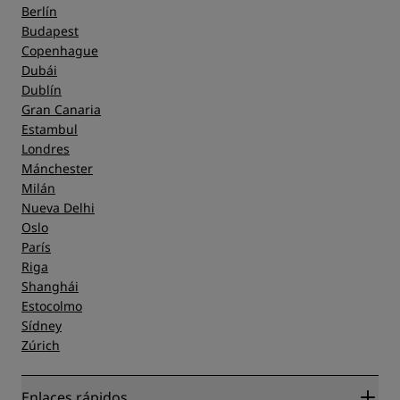
Berlín
Budapest
Copenhague
Dubái
Dublín
Gran Canaria
Estambul
Londres
Mánchester
Milán
Nueva Delhi
Oslo
París
Riga
Shanghái
Estocolmo
Sídney
Zúrich
Enlaces rápidos