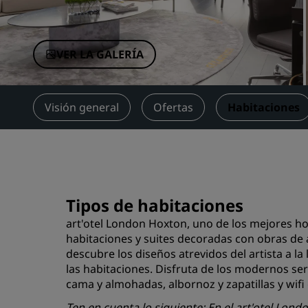
Marcas afiliadas en China
VER LA GALERÍA
Visión general
Ofertas
Habitaciones
Tipos de habitaciones
art'otel London Hoxton, uno de los mejores ho
habitaciones y suites decoradas con obras de 
descubre los diseños atrevidos del artista a la
las habitaciones. Disfruta de los modernos ser
cama y almohadas, albornoz y zapatillas y wifi 
Ten en cuenta lo siguiente: En el art'otel Lond