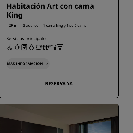
Habitación Art con cama
King
29 m²
3 adultos
1 cama king y
1 sofá cama
Servicios principales
MÁS INFORMACIÓN
RESERVA YA