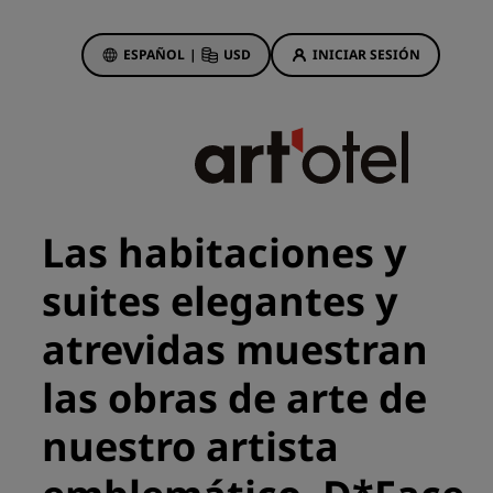
ESPAÑOL
|
USD
INICIAR SESIÓN
ewards
s
Ofertas de hotel
Descubre nuestras ofertas
Las habitaciones y
A la primera va la vencida
suites elegantes y
Ofertas especiales
Reservar con antelación
atrevidas muestran
ma
Consultar nuestros paquetes
las obras de arte de
Ideas de viaje
nuestro artista
Hoteles para familias
gs
Rad Pets