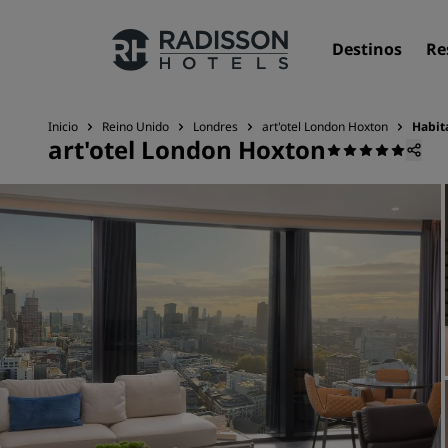
Destinos
Re
Inicio
Reino Unido
Londres
art'otel London Hoxton
Habit
art'otel London Hoxton
Nuestras marcas
Marcas de Radisson Hotels