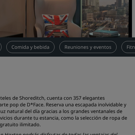
Reserva un espacio de reu
Solicita un presupuesto
Destinos para eventos
Soluciones sectoriales
Comida y bebida
Reuniones y eventos
Fit
Buscar vuelos
Buscar vuelos
Restaurantes
Buscar restaurantes
teles de Shoreditch, cuenta con 357 elegantes
arte pop de D*Face. Reserva una escapada inolvidable y
Servicios digitales
 luz natural del día gracias a los grandes ventanales de
vicios durante tu estancia, como la selección de ropa de
Aplicación de Radisson Hot
gratuito ilimitado.
on Hoxton podrás disfrutar de todas las ventajas del