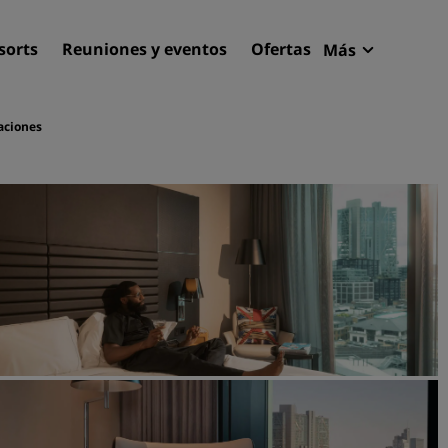
sorts
Reuniones y eventos
Ofertas
Más
Radisson R
Mis reserva
aciones
Encuentra tu hotel
Destinos
Resorts
Apartahoteles
Hoteles en el aeropuerto
Hoteles nuevos y de próxi
apertura
Reuniones y eventos
Descubre Radisson Meetin