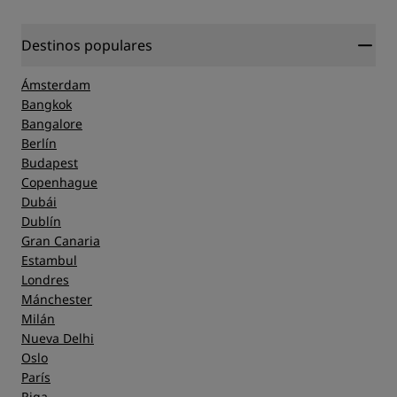
Destinos populares
Ámsterdam
Bangkok
Bangalore
Berlín
Budapest
Copenhague
Dubái
Dublín
Gran Canaria
Estambul
Londres
Mánchester
Milán
Nueva Delhi
Oslo
París
Riga