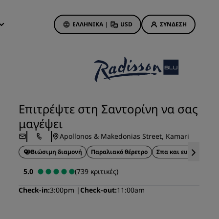
ΕΛΛΗΝΙΚΆ
|
USD
ΣΎΝΔΕΣΗ
ς
Rewards
εις μου
Προσφορές ξενοδοχείων
Ανακαλύψτε τις προσφορές μας
Επιτρέψτε στη Σαντορίνη να σας
Η πρώτη φορά είναι τυχερή
μαγέψει
Προσφορά της ημέρας
Apollonos & Makedonias Street, Kamari
Κάντε κράτηση εκ των προτέρων
Βιώσιμη διαμονή
Παραλιακό θέρετρο
Σπα και ευεξία
Κον
οχεία
Δείτε τα πακέτα μας
5.0
(739 κριτικές)
εις
Ιδέες για ταξίδια
Check-in
3:00pm
Check-out
11:00am
Οικογενειακά ξενοδοχεία
Rad Pets