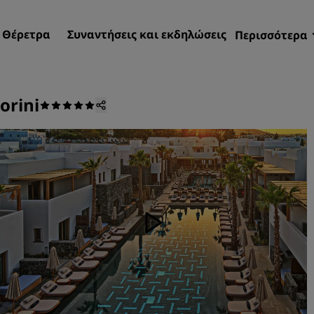
Θέρετρα
Συναντήσεις και εκδηλώσεις
Περισσότερα
Προσφορέ
Radisson 
orini
Οι κρατήσ
Βρείτε το ξενοδοχείο σας
Προορισμοί
Θέρετρα
Επιπλωμένα διαμερίσματα
ξενοδοχεία αεροδρομίου
Νέα και επερχόμενα ξενοδ
Συναντήσεις και εκδηλώσ
Ανακαλύψτε το Radisson
Meetings