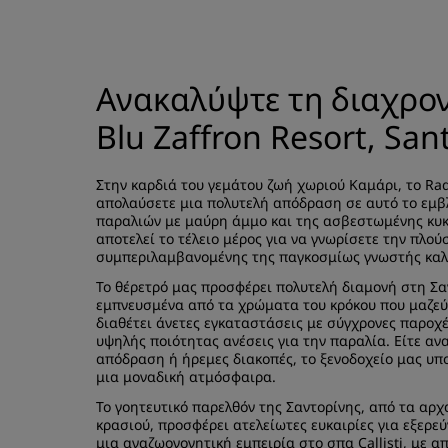
Ανακαλύψτε τη διαχρον
Blu Zaffron Resort, Sant
Στην καρδιά του γεμάτου ζωή χωριού Καμάρι, το Radi
απολαύσετε μια πολυτελή απόδραση σε αυτό το εμβ
παραλιών με μαύρη άμμο και της ασβεστωμένης κυκλ
αποτελεί το τέλειο μέρος για να γνωρίσετε την πλού
συμπεριλαμβανομένης της παγκοσμίως γνωστής καλν
Το θέρετρό μας προσφέρει πολυτελή διαμονή στη Σαν
εμπνευσμένα από τα χρώματα του κρόκου που μαζεύε
διαθέτει άνετες εγκαταστάσεις με σύγχρονες παροχέ
υψηλής ποιότητας ανέσεις για την παραλία. Είτε αν
απόδραση ή ήρεμες διακοπές, το ξενοδοχείο μας υπο
μια μοναδική ατμόσφαιρα.
Το γοητευτικό παρελθόν της Σαντορίνης, από τα αρχ
κρασιού, προσφέρει ατελείωτες ευκαιρίες για εξερ
μια αναζωογονητική εμπειρία στο σπα Callisti, με 