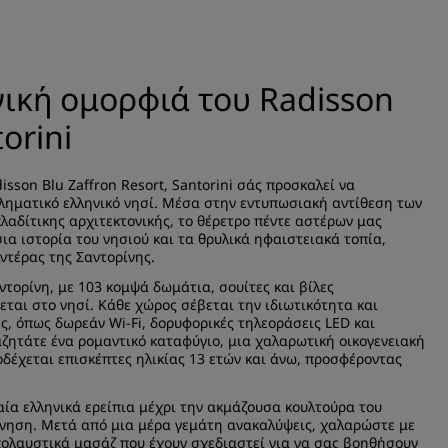
ική ομορφιά του Radisson
orini
sson Blu Zaffron Resort, Santorini σάς προσκαλεί να
ληματικό ελληνικό νησί. Μέσα στην εντυπωσιακή αντίθεση των
αδίτικης αρχιτεκτονικής, το θέρετρο πέντε αστέρων μας
σια ιστορία του νησιού και τα θρυλικά ηφαιστειακά τοπία,
τέρας της Σαντορίνης.
τορίνη, με 103 κομψά δωμάτια, σουίτες και βίλες
ται στο νησί. Κάθε χώρος σέβεται την ιδιωτικότητα και
ς, όπως δωρεάν Wi-Fi, δορυφορικές τηλεοράσεις LED και
αζητάτε ένα ρομαντικό καταφύγιο, μια χαλαρωτική οικογενειακή
δέχεται επισκέπτες ηλικίας 13 ετών και άνω, προσφέροντας
αία ελληνικά ερείπια μέχρι την ακμάζουσα κουλτούρα του
εύνηση. Μετά από μια μέρα γεμάτη ανακαλύψεις, χαλαρώστε με
απολαυστικά μασάζ που έχουν σχεδιαστεί για να σας βοηθήσουν