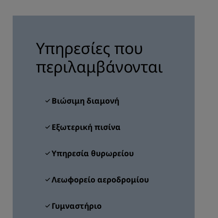
Υπεύθυνοι κρατήσεων και
Διοργανωτές συναντήσεων
Υπηρεσίες που
ΓΊΝΕΤΕ ΜΈΛΟΣ
περιλαμβάνονται
Βιώσιμη διαμονή
Εξωτερική πισίνα
Υπηρεσία θυρωρείου
Λεωφορείο αεροδρομίου
Γυμναστήριο