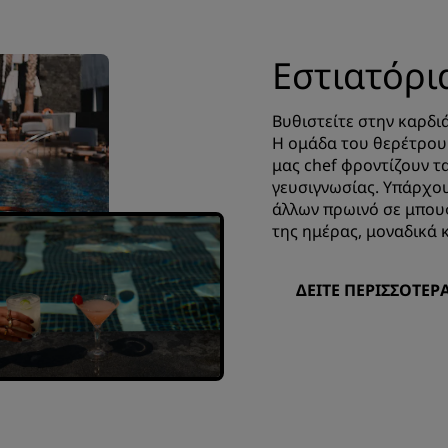
Εστιατόρι
Βυθιστείτε στην καρδι
Η ομάδα του θερέτρου 
μας chef φροντίζουν τ
γευσιγνωσίας. Υπάρχου
άλλων πρωινό σε μπουφ
της ημέρας, μοναδικά κ
ΔΕΊΤΕ ΠΕΡΙΣΣΌΤΕΡ