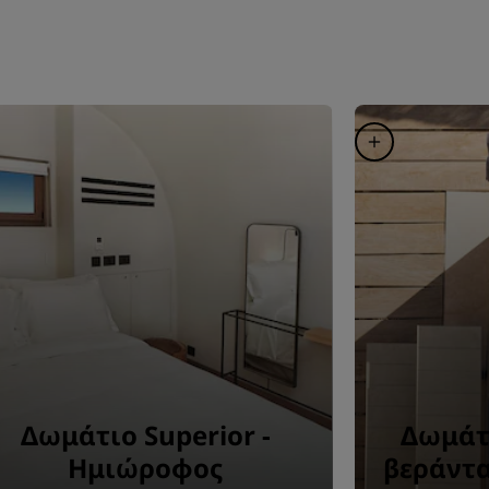
Δωμάτιο Superior -
Δωμάτ
Ημιώροφος
βεράντα