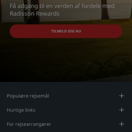
Få adgang til en verden af fordele med
Radisson Rewards
TILMELD DIG NU
Populære rejsemål
Hurtige links
For rejsearrangører