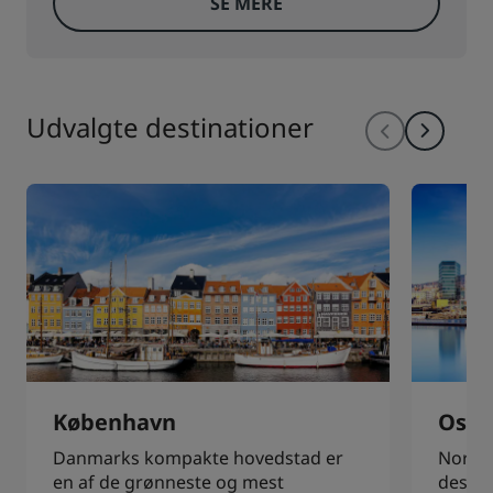
SE MERE
Udvalgte destinationer
København
Oslo
Danmarks kompakte hovedstad er
Norge
en af de grønneste og mest
destin