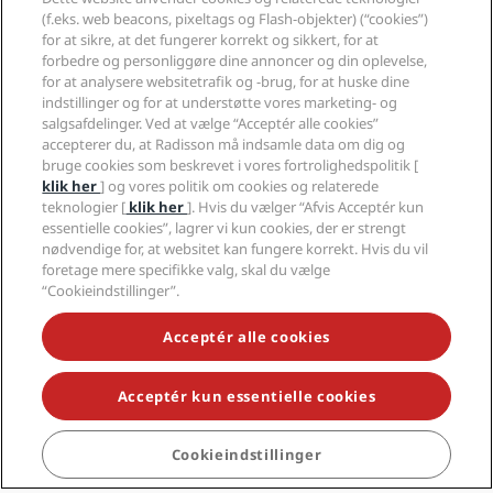
(f.eks. web beacons, pixeltags og Flash-objekter) (“cookies”)
Erhverv
for at sikre, at det fungerer korrekt og sikkert, for at
forbedre og personliggøre dine annoncer og din oplevelse,
Juridisk
for at analysere websitetrafik og -brug, for at huske dine
indstillinger og for at understøtte vores marketing- og
salgsafdelinger. Ved at vælge “Acceptér alle cookies”
Hjælp
accepterer du, at Radisson må indsamle data om dig og
bruge cookies som beskrevet i vores fortrolighedspolitik [
klik her
] og vores politik om cookies og relaterede
Sociale medier
teknologier [
klik her
]. Hvis du vælger “Afvis Acceptér kun
essentielle cookies”, lagrer vi kun cookies, der er strengt
Radisson Hotels-brands
nødvendige for, at websitet kan fungere korrekt. Hvis du vil
foretage mere specifikke valg, skal du vælge
tiktok
instagram
youtube
facebook
whatsapp
pinterest
threads
twitter
linkedin
“Cookieindstillinger”.
Acceptér alle cookies
Acceptér kun essentielle cookies
GÅ ALDRIG GLIP AF VORES MEST POPULÆRE
TILBUD
Cookieindstillinger