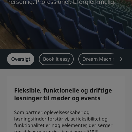
Personlig. Professionel. Uforglemmelig.
Park Plaza
Park Inn by Radisson
Centrum-hoteller
Besøg vores blog
Prize by Radisson
Country Inn & Suites
Oversigt
Book it easy
Dream Machine
Tilknyttede brands i Kina
J.
Jin Jiang
Fleksible, funktionelle og driftige
løsninger til møder og events
Kunlun
Golden Tulip
Som partner, oplevelsesskaber og
løsningsfinder forstår vi, at fleksibilitet og
funktionalitet er nøgleelementer, der sørger
for at levere præcist, hvad vores M&E-