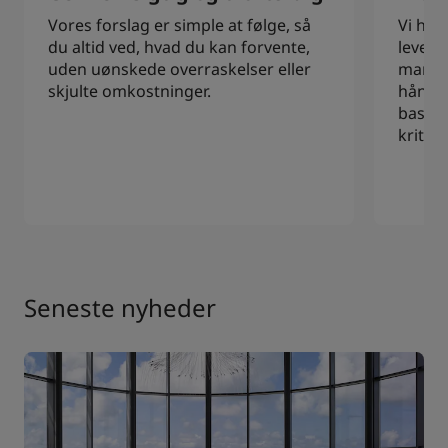
Vores forslag er simple at følge, så
Vi har
du altid ved, hvad du kan forvente,
levere
uden uønskede overraskelser eller
mange 
skjulte omkostninger.
håndpl
basere
kriteri
Seneste nyheder