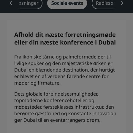
Brancheløsninger
Sociale events
Radisson Reward
Park Plaza
Park Inn by Radisson
Centrum-hoteller
Besøg vores blog
Afhold dit næste forretningsmøde
Prize by Radisson
Country Inn & Suites
eller din næste konference i Dubai
Fra ikoniske tårne og palmeformede øer til
livlige souker og den majestætiske ørken er
Tilknyttede brands i Kina
Dubai en blændende destination, der hurtigt
J.
Jin Jiang
er blevet en af verdens førende centre for
møder og firmature.
Dets globale forbindelsesmuligheder,
topmoderne konferencehoteller og
Kunlun
Golden Tulip
mødesteder, førsteklasses infrastruktur, den
berømte gæstfrihed og konstante innovation
gør Dubai til en eventarrangørs drøm.