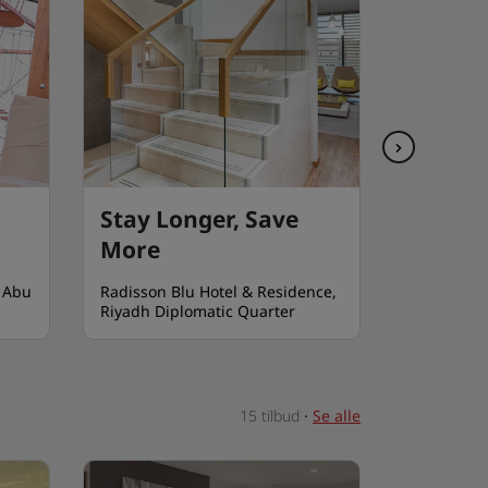
Stay Longer, Save
Long S
More
, Abu
Radisson Blu Hotel & Residence,
Radisson H
Riyadh Diplomatic Quarter
15 tilbud
·
Se alle