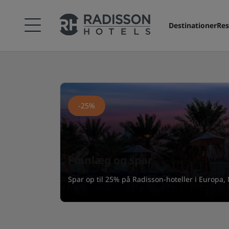
Destinationer
Res
-25%
Planlæg og spar
Spar op til 25% på Radisson-hoteller i Europa,