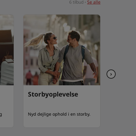
6 tilbud
·
Se alle
Storbyoplevelse
Nyd et
gourm
ig
Nyd dejlige ophold i en storby.
Opdag en 