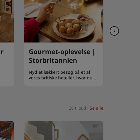
or
Gourmet-oplevelse |
Roman
Storbritannien
| UK
Nyd et lækkert besøg på et af
Slow down
vores britiske hoteller, hvor du
one of Eur
kan nyde en gourmet-oplevelse
cities with
på en af vores fantastiske
Romance E
restauranter.
26 tilbud
·
Se alle