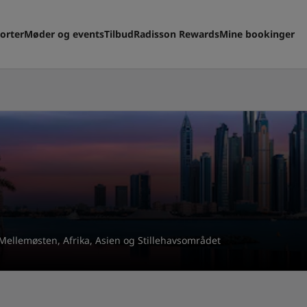
orter
Møder og events
Tilbud
Radisson Rewards
Mine bookinger
 Mellemøsten, Afrika, Asien og Stillehavsområdet