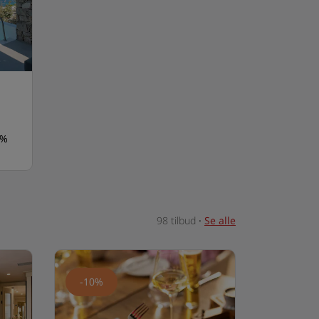
 %
98 tilbud
·
Se alle
-10%
-10%