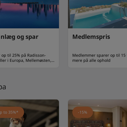
anlæg og spar
Medlemspris
 op til 25% på Radisson-
Medlemmer sparer op til 15
ller i Europa, Mellemøsten,
mere på alle ophold
ka, Asien og
lehavsområdet
pa
p to 35%*
-15%