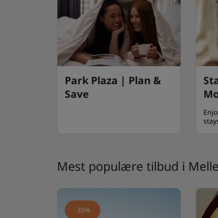
Park Plaza | Plan &
St
Save
Mo
Enjo
stay
Mest populære tilbud i Mell
-35%