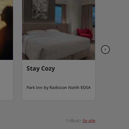
Stay Cozy
Afslap
Park Inn by Radisson North EDSA
Radisson B
Bangkok
1 tilbud
·
Se alle