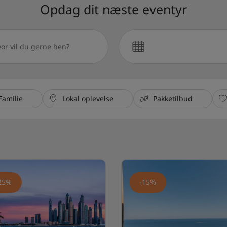
Opdag dit næste eventyr
Hvornår rejser du?
Familie
Lokal oplevelse
Pakketilbud
25%
-15%