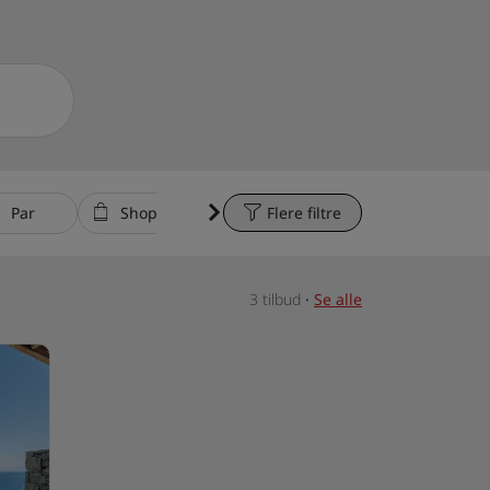
Par
Shopping
Flere filtre
Sidste øjeblik
Spi
3 tilbud
·
Se alle