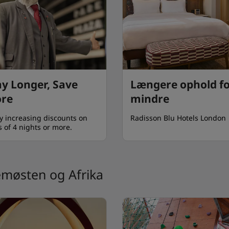
ay Longer, Save
Længere ophold f
re
mindre
y increasing discounts on
Radisson Blu Hotels London
s of 4 nights or more.
emøsten og Afrika