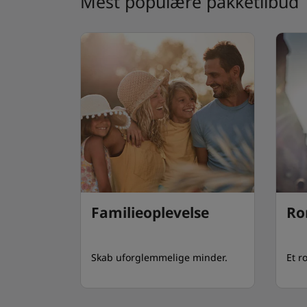
Mest populære pakketilbud
Familieoplevelse
Ro
Skab uforglemmelige minder.
Et r