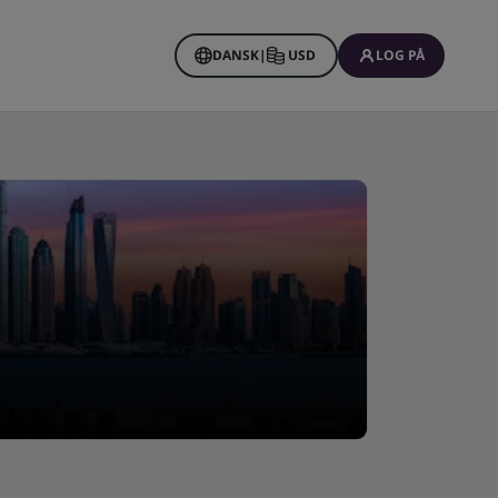
DANSK
|
USD
LOG PÅ