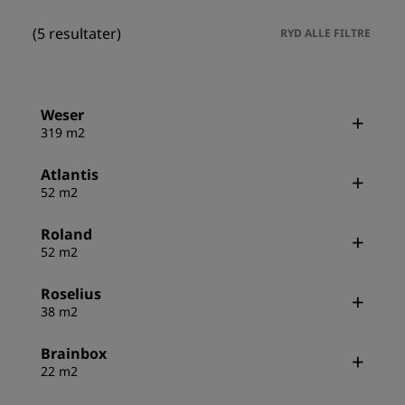
(5 resultater)
RYD ALLE FILTRE
Weser
319 m2
Atlantis
52 m2
Roland
52 m2
Roselius
38 m2
Brainbox
22 m2