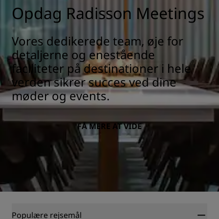
Opdag Radisson Meetings
Vores dedikerede team, øje for
detaljerne og enestående
faciliteter på destinationer i hele
verden sikrer succes ved dine
møder og events.
FÅ MERE AT VIDE
Populære rejsemål