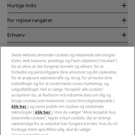
Hurtige links
Radisson Rewards
For rejsearrangører
Garanti for laveste online pris
Blog
Partnere
Erhverv
Destinationer
Rejsebureauer
Nye og kommende hoteller
Radisson Hotel Group
Juridisk
Radisson Hotels-APP
Medier
Dette website anvender cookies og relaterede teknologier
Sports Approved-hoteller
(f.eks. web beacons, pixeltags og Flash-objekter) (“cookies”)
Karriere i RHG
Fortrolighedscenter
Hjælp
Familievenlige hoteller
for at sikre, at det fungerer korrekt og sikkert, for at
Karriere i PPHE
Juridiske oplysninger
Sundhed og sikkerhed
forbedre og personliggøre dine annoncer og din oplevelse,
Karrierer EHL
Radisson Rewards vilkår og betingelser
Advarsler til forbrugere
for at analysere websitetrafik og -brug, for at huske dine
The Club by RHG
Sociale medier
Aftale vedrørende brug af hjemmesiden
indstillinger og for at understøtte vores marketing- og
Kontakt
Udviklingsmuligheder
salgsafdelinger. Ved at vælge “Acceptér alle cookies”
Digital tilgængelighed
Ofte stillede spørgsmål
Radisson Hotels-brands
Ansvarlig virksomhed
accepterer du, at Radisson må indsamle data om dig og
Erklæring om moderne slaveri
Sitemap
bruge cookies som beskrevet i vores fortrolighedspolitik [
Indkøb
klik her
] og vores politik om cookies og relaterede
teknologier [
klik her
]. Hvis du vælger “Afvis Acceptér kun
essentielle cookies”, lagrer vi kun cookies, der er strengt
nødvendige for, at websitet kan fungere korrekt. Hvis du vil
foretage mere specifikke valg, skal du vælge