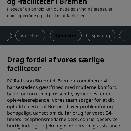
og -faciliteter i Bremen
I løbet af dit ophold kan du nyde spisning på stedet, et
gamingområde og udlejning af faciliteter.
igt
Værelser
Tjenester
Spisning
Mø
Drag fordel af vores særlige
faciliteter
På Radisson Blu Hotel, Bremen kombinerer vi
hansestadens gæstfrihed med moderne komfort,
både for forretningsrejsende, bymennesker og
oplevelsesrejsende. Vores team sørger for, at dit
ophold i hjertet af Bremen bliver problemfrit og
behageligt, uanset om du får brug for vores 24-
timers receptionsmedarbejdere, conciergeservice,
hurtig ind- og udtjekning eller personlig assistance.