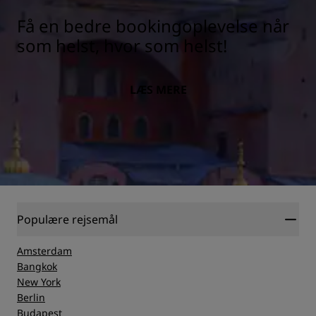
Få en bedre bookingoplevelse når
som helst, hvor som helst!
LÆS MERE
Populære rejsemål
Amsterdam
Bangkok
New York
Berlin
Budapest