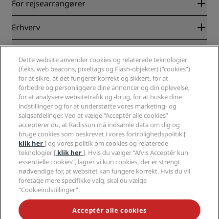
Radisson Rewards
For rejsearrangører
Garanti for laveste online pris
Blog
Partnere
Erhverv
Destinationer
Rejsebureauer
Nye og kommende hoteller
Radisson Hotel Group
Juridisk
Radisson Hotels-APP
Medier
Dette website anvender cookies og relaterede teknologier
Sports Approved-hoteller
(f.eks. web beacons, pixeltags og Flash-objekter) (“cookies”)
Karriere i RHG
Fortrolighedscenter
Hjælp
Familievenlige hoteller
for at sikre, at det fungerer korrekt og sikkert, for at
Karriere i PPHE
Juridiske oplysninger
Sundhed og sikkerhed
forbedre og personliggøre dine annoncer og din oplevelse,
Karrierer EHL
Radisson Rewards vilkår og betingelser
Advarsler til forbrugere
for at analysere websitetrafik og -brug, for at huske dine
The Club by RHG
Sociale medier
Aftale vedrørende brug af hjemmesiden
indstillinger og for at understøtte vores marketing- og
Kontakt
Udviklingsmuligheder
salgsafdelinger. Ved at vælge “Acceptér alle cookies”
Digital tilgængelighed
Ofte stillede spørgsmål
Radisson Hotels-brands
Ansvarlig virksomhed
accepterer du, at Radisson må indsamle data om dig og
Erklæring om moderne slaveri
Sitemap
bruge cookies som beskrevet i vores fortrolighedspolitik [
Indkøb
klik her
] og vores politik om cookies og relaterede
teknologier [
klik her
]. Hvis du vælger “Afvis Acceptér kun
essentielle cookies”, lagrer vi kun cookies, der er strengt
nødvendige for, at websitet kan fungere korrekt. Hvis du vil
foretage mere specifikke valg, skal du vælge
“Cookieindstillinger”.
GÅ ALDRIG GLIP AF VORES MEST POPULÆRE TILBUD
Acceptér alle cookies