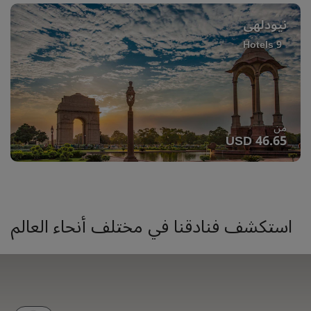
نيودلهي
9 Hotels
من
USD 46.65
استكشف فنادقنا في مختلف أنحاء العالم