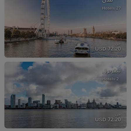
لندن
27 Hotels
من
USD 72.20
ليفربول
2 Hotels
من
USD 72.20