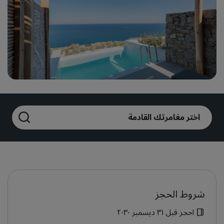
بارك بلازا
بارك إن باي راديسون
فنادق في وسط المدينة
تفضل بزيارة مدونتنا
Prize by Radisson
كانتري إن آند سويتس
العلامات التجارية التابعة في الصين
اختر مغامرتك القادمة
Jin Jiang
J.
Golden Tulip
Kunlun
شروط الحجز
احجز قبل ٣١ ديسمبر ٢٠٣٠