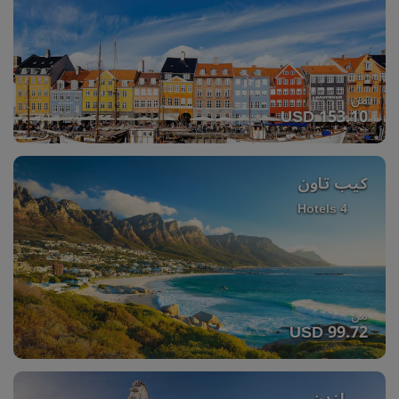
من
USD 153.10
كيب تاون
4 Hotels
من
USD 99.72