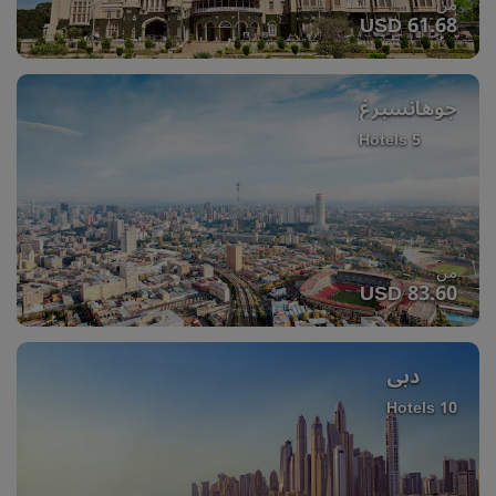
من
USD 61.68
جوهانسبرغ
5 Hotels
من
USD 83.60
دبي
10 Hotels