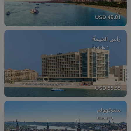
من
USD 49.01
رأس الخيمة
1 Hotels
من
USD 55.55
ستوكهولم
3 Hotels