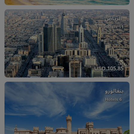
الرياض
11 Hotels
من
USD 105.85
بنغالورو
6 Hotels