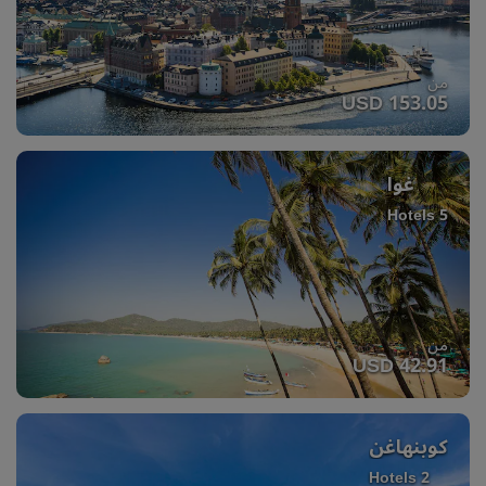
من
USD 153.05
غوا
5 Hotels
من
USD 42.91
كوبنهاغن
2 Hotels