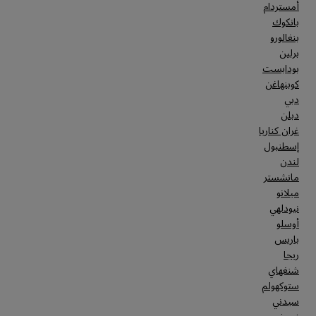
أمستردام
بانكوك
بنغالورو
برلين
بودابست
كوبنهاغن
دبي
دبلن
غران كناريا
إسطنبول
لندن
مانشستر
ميلانو
نيودلهي
أوسلو
باريس
ريجا
شنغهاي
ستوكهولم
سيدني