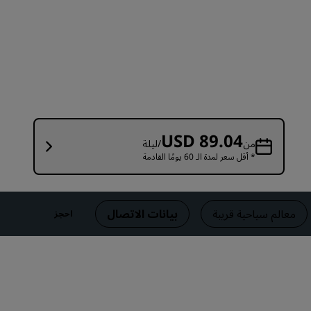
قاعات الزفاف
إقامات مستدامة
إقامات الفرق الرياضية
مسافر بغرض العمل
فنادق في وسط المدينة
تفضل بزيارة مدونتنا
USD 89.04
من
/ليلة
* أقل سعر لمدة الـ 60 يومًا القادمة
Radisson Rewards
استكشف برنامج Radisson Rewards
المزايا
معالم سياحية قريبة
بيانات الاتصال
احجز
كيفية استخدام النقاط
كيفية ربح النقاط
موظفو الحجز ومُنظِّمو الرحلات