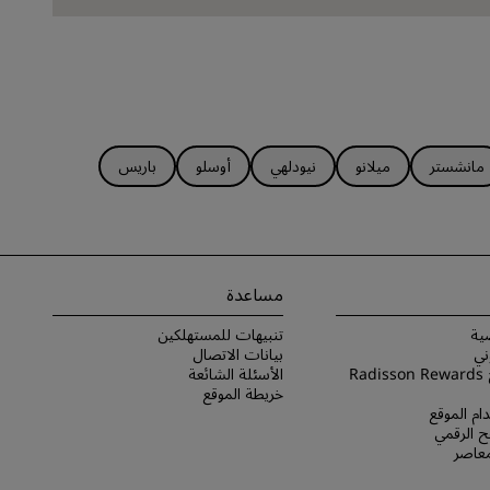
مانشستر
ميلانو
نيودلهي
أوسلو
باريس
مساعدة
ية
تنبيهات للمستهلكين
ني
بيانات الاتصال
شروط برنامج Radisson Rewards
الأسئلة الشائعة
خريطة الموقع
ام الموقع
 الرقمي
لمعاصر