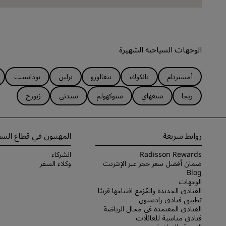
الوجهات السياحية الشهيرة
أمستردام
بانكوك
بنغالورو
برلين
بودابست
ريجا
شنغهاي
ستوكهولم
سيدني
زيورخ
روابط سريعة
المهنيون في قطاع السف
Radisson Rewards
الشركاء
ضمان أفضل سعر حجز عبر الإنترنت
وكلاء السفر
Blog
الوجهات
الفنادق الجديدة والمُزمع افتتاحها قريبًا
تطبيق فنادق راديسون
الفنادق المعتمدة في مجال الرياضة
فنادق مناسبة للعائلات