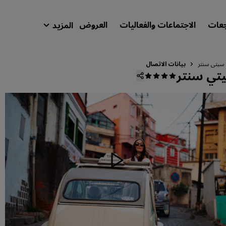
جعات
الاجتماعات والفعاليات
العروض
المزيد
isson Rewards
حجوزاتي
و سيتي سنتر
بيانات الاتصال
يتي سنتر
ابحث عن فندقك
الوجهات
المنتجعات
شقق فندقية مجهزة
فنادق قريبة من المطار
الفنادق الجديدة والمرتقب افتتاحها
الاجتماعات والفعاليات
استكشف برنامج Radisson Meetings
احجز اجتماعًا