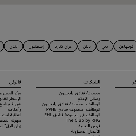
كوبنهاغن
دبي
دبلن
غران كناريا
إسطنبول
لندن
ر
الشركات
قانوني
مجموعة فنادق راديسون
مركز الخصوص
وسائل الإعلام
الإشعار القانو
الوظائف، مجموعة فنادق راديسون
الوظائف، مجموعة فنادق PPHE
وأحكامه
الوظائف في مجموعة فنادق EHL
اتفاقية استخد
The Club by RHG
سهولة التصفح
فرص التنمية
بيان الرق ّ ا
الأعمال المسؤولة