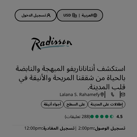
العربية
|
USD
تسجيل الدخول
Rad
عروض الفنادق
استكشف عروضنا
استكشف أنتاناناريفو المبهجة والنابضة
ابدأ الآن لربح الكثير
بالحياة من شققنا المريحة والأنيقة في
Deals of the Day
قلب المدينة.
احجز مقدمًا
Lalana S. Rahamefy
 قريبًا
اطلع على الباقات المتاحة لدينا
إطلالات على المدينة
على السطح
أجواء أنيقة
أفكار السفر
4.5
(288 تعليقات)
فنادق مناسبة للعائلات
تسجيل الوصول
2:00pm
تسجيل المغادرة
12:00pm
Rad Pets