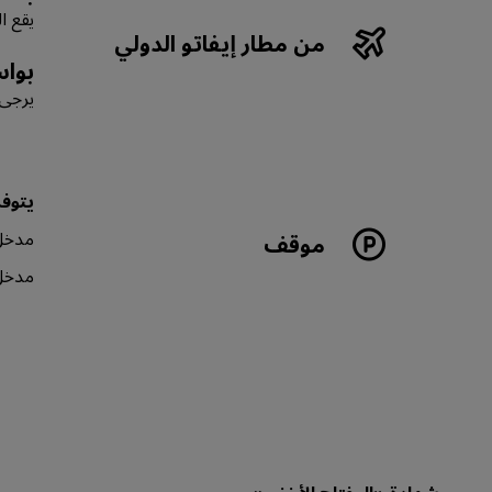
يقع الفندق على بُعد 4
من مطار إيفاتو الدولي
بواس
يرجى 
يتوفر
مدخل
موقف
مدخل