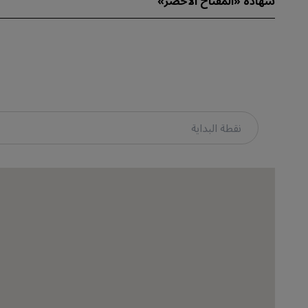
شهادة «المفتاح الأخضر»