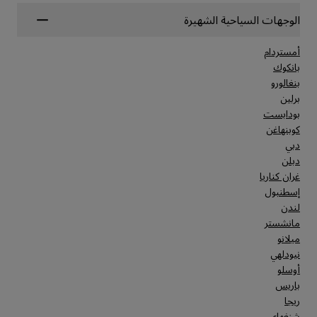
الوجهات السياحية الشهيرة
أمستردام
بانكوك
بنغالورو
برلين
بودابست
كوبنهاغن
دبي
دبلن
غران كناريا
إسطنبول
لندن
مانشستر
ميلانو
نيودلهي
أوسلو
باريس
ريجا
شنغهاي