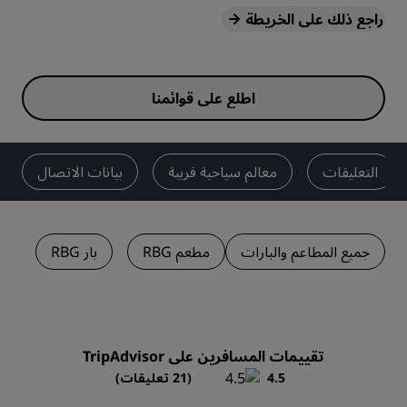
راجع ذلك على الخريطة
اطلع على قوائمنا
التعليقات
معالم سياحية قريبة
بيانات الاتصال
جميع المطاعم والبارات
مطعم RBG
بار RBG
k
تقييمات المسافرين على TripAdvisor
4.5
(21 تعليقات)