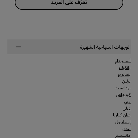
تعرّف على المزيد
الوجهات السياحية الشهيرة
أمستردام
بانكوك
بنغالورو
برلين
بودابست
كوبنهاغن
دبي
دبلن
غران كناريا
إسطنبول
لندن
مانشستر