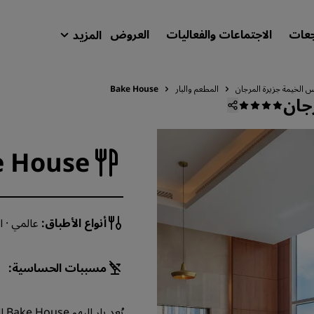
جعات
الاجتماعات والفعاليات
العروض
المزيد
isson Rewards
حجوزاتي
 الخيمة جزيرة المرجان
المطعم والبار
Bake House
جان
ابحث عن فندقك
الوجهات
e House
المنتجعات
شقق فندقية مجهزة
فنادق قريبة من المطار
أنواع الأطباق:
عالمي · 
الفنادق الجديدة والمرتقب افتتاحها
الاجتماعات والفعاليات
مسببات الحساسية:
استكشف برنامج Radisson Meetings
يُ
احجز اجتماعًا