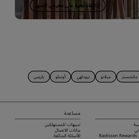
إلقاء نظرة على معرض الصور
مانشستر
ميلانو
نيودلهي
أوسلو
باريس
مساعدة
ية
تنبيهات للمستهلكين
ني
بيانات الاتصال
شروط برنامج Radisson Rewards
الأسئلة الشائعة