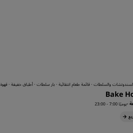
السندوتشات والسلطات · قائمة طعام انتقائية · بار سلطات · أطباق خفيفة · قهوة
Bake H
هة
-
يوميًا 7:00 - 23:00
يع