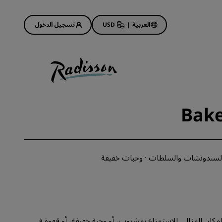
العربية
|
USD
تسجيل الدخول
Rad
عروض الفنادق
استكشف عروضنا
Bak
ابدأ الآن لربح الكثير
Deals of the Day
احجز مقدمًا
السندوتشات والسلطات · وجبات خفيفة
 قريبًا
اطلع على الباقات المتاحة لدينا
أفكار السفر
فنادق مناسبة للعائلات
عد بار البهو Bake House المكان المثالي للاستمتاع بمشروب، أو وجبة خفيفة، أو قهوة في
Rad Pets