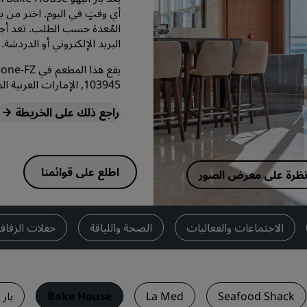
أي وقتٍ في اليوم. اختر من 
اطلب عرض أسعار
المُعدة حسب الطلب. تعد أجوا
وجهات الفعاليات
البريد الإلكتروني أو الدردشة.
حلول الصناعة
103945, الإمارات العربية المتحدة
البحث عن الرحلات
راجع ذلك على الخريطة
البحث عن الرحلات
تناول الطعام
اطلع على قوائمنا
 نظرة على معرض الصور
البحث عن مطعم
الاجتماعات والفعاليات
الصحة واللياقة
حفلات الزفا
الخدمات الرقمية
تطبيق فنادق راديسون
Seafood Shack
La Med
Bake House
بار Shelf Pool