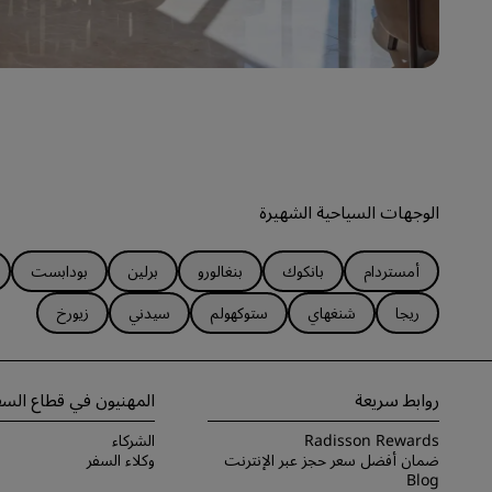
الوجهات السياحية الشهيرة
أمستردام
بانكوك
بنغالورو
برلين
بودابست
ريجا
شنغهاي
ستوكهولم
سيدني
زيورخ
روابط سريعة
المهنيون في قطاع السف
Radisson Rewards
الشركاء
ضمان أفضل سعر حجز عبر الإنترنت
وكلاء السفر
Blog