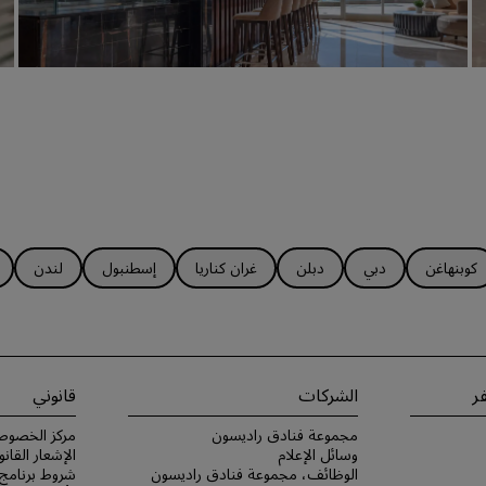
كوبنهاغن
دبي
دبلن
غران كناريا
إسطنبول
لندن
ر
الشركات
قانوني
مجموعة فنادق راديسون
مركز الخصوص
وسائل الإعلام
الإشعار القانو
الوظائف، مجموعة فنادق راديسون