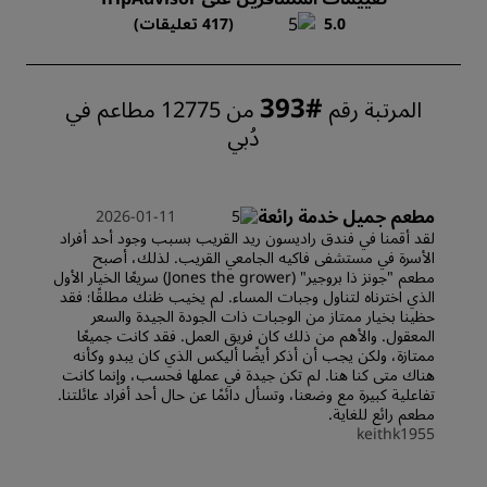
5.0
(417 تعليقات)
#393
المرتبة رقم
من 12775 مطاعم في
دُبي
مطعم جميل خدمة رائعة
2026-01-11
لقد أقمنا في فندق راديسون ريد القريب بسبب وجود أحد أفراد
الأسرة في مستشفى فاكيه الجامعي القريب. لذلك، أصبح
مطعم "جونز ذا بروجير" (Jones the grower) سريعًا الخيار الأول
الذي اخترناه لتناول وجبات المساء. لم يخيب ظنك مطلقًا؛ فقد
حظينا بخيار ممتاز من الوجبات ذات الجودة الجيدة والسعر
المعقول. والأهم من ذلك كان فريق العمل. فقد كانت جميعًا
ممتازة، ولكن يجب أن أذكر أيضًا أليكس الذي كان يبدو وكأنه
هناك متى كنا هنا. لم تكن جيدة في عملها فحسب، وإنما كانت
تفاعلية كبيرة مع وضعنا، وتسأل دائمًا عن حال أحد أفراد عائلتنا.
مطعم رائع للغاية.
keithk1955