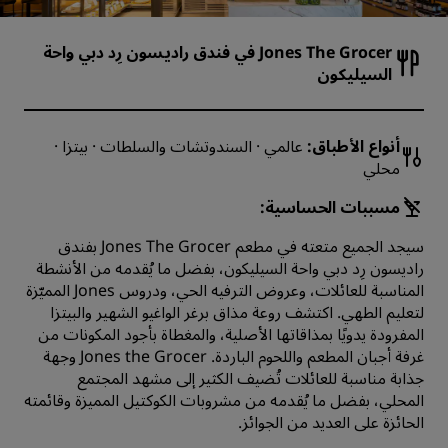
Jones The Grocer في فندق راديسون رِد دبي واحة
السيليكون
أنواع الأطباق:
عالمي · السندوتشات والسلطات · بيتزا ·
محلي
مسببات الحساسية:
سيجد الجميع متعته في مطعم Jones The Grocer بفندق
راديسون رِد دبي واحة السيليكون، بفضل ما يُقدمه من الأنشطة
المناسبة للعائلات، وعروض الترفيه الحي، ودروس Jones المميّزة
لتعليم الطهي. اكتشف روعة مذاق برغر الواغيو الشهير والبيتزا
المفرودة يدويًا بمذاقاتها الأصلية، والمغطاة بأجود المكونات من
غرفة أجبان المطعم واللحوم الباردة. Jones the Grocer وجهة
جذابة مناسبة للعائلات تُضيف الكثير إلى مشهد المجتمع
المحلي، بفضل ما يُقدمه من مشروبات الكوكتيل المميزة وقائمته
الحائزة على العديد من الجوائز.