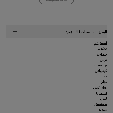
الوجهات السياحية الشهيرة
أمستردام
بانكوك
بنغالورو
برلين
بودابست
كوبنهاغن
دبي
دبلن
غران كناريا
إسطنبول
لندن
مانشستر
ميلانو