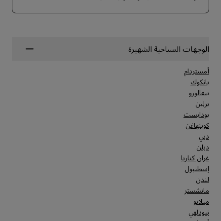
الوجهات السياحية الشهيرة
أمستردام
بانكوك
بنغالورو
برلين
بودابست
كوبنهاغن
دبي
دبلن
غران كناريا
إسطنبول
لندن
مانشستر
ميلانو
نيودلهي