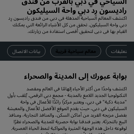
السياحي في دبي بالقرب من فندق
راديسون رِد دبي واحة السيليكون
اكتشف المعالم السياحية المذهلة في دبي من فندق راديسون رِد
دبي واحة السيليكون. تحقق من كل الأشياء الرائعة التي يمكنك
القيام بها في دبي لتحقيق أقصى استفادة من زيارتك.
التعليقات
معالم سياحية قريبة
بيانات الاتصال
بوابة عبورك إلى المدينة والصحراء
اكتشف واحدًا من أكثر الأحياء إلهامًا في العالم ومقصد
التكنولوجيا الجديد اللامع بالمدينة - مجمع دبي الرقمي. يُلقب بأول
"مدينة ذكية" في دبي، ويعتبر مركزًا رائدًا للأعمال في واحة
السيليكون في دبي، حيث يقدم الموقع الأفضل للأعمال والمعيشة
بفضل مزيجه الفريد من أماكن السكن، والمنافذ التجارية، ومنافذ
البيع بالتجزئة. يعتبر فندقنا بوابة حصرية للمدينة والصحراء نظرًا
لوقوعه داخل هذه الوجهة المثيرة والمواكبة لنمط الحياة العصرية.