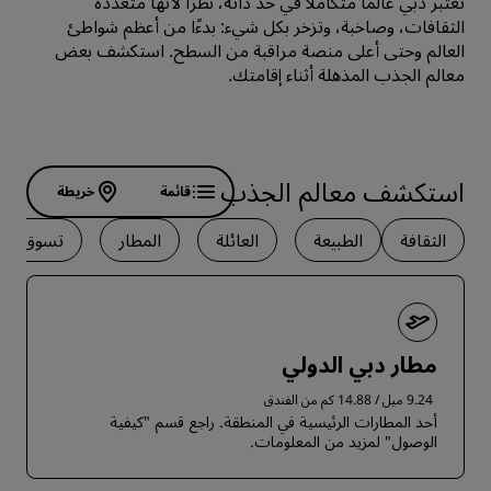
تعتبر دبي عالمًا متكاملاً في حد ذاته، نظرًا لأنها متعددة
الثقافات، وصاخبة، وتزخر بكل شيء: بدءًا من أعظم شواطئ
العالم وحتى أعلى منصة مراقبة من السطح. استكشف بعض
معالم الجذب المذهلة أثناء إقامتك.
‏‫استكشف معالم الجذب
قائمة
خريطة
الثقافة
الطبيعة
العائلة
المطار
تسوق
مطار دبي الدولي
9.24 ميل / 14.88 كم من الفندق
أحد المطارات الرئيسية في المنطقة. راجع قسم "كيفية
الوصول" لمزيد من المعلومات.