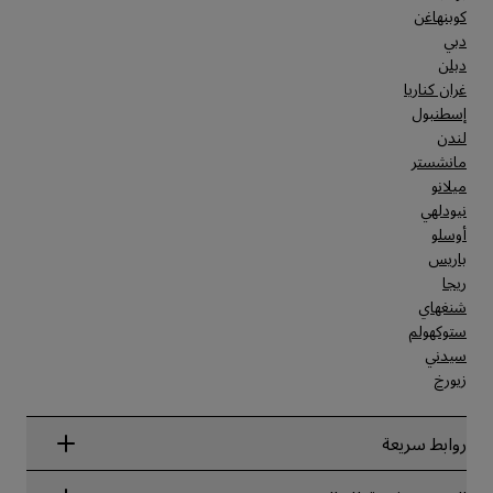
كوبنهاغن
دبي
دبلن
غران كناريا
إسطنبول
لندن
مانشستر
ميلانو
نيودلهي
أوسلو
باريس
ريجا
شنغهاي
ستوكهولم
سيدني
زيورخ
روابط سريعة
Radisson Rewards