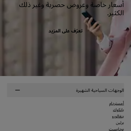
أسعار خاصة وعروض حصرية وغير ذلك
الكثير.
تعرّف على المزيد
الوجهات السياحية الشهيرة
أمستردام
بانكوك
بنغالورو
برلين
بودابست