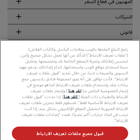
المهنيون في قطاع السفر
ضمان أفضل سعر حجز عبر الإنترنت
Blog
الشركاء
الشركات
الوجهات
وكلاء السفر
الفنادق الجديدة والمُزمع افتتاحها قريبًا
مجموعة فنادق راديسون
قانوني
تطبيق فنادق راديسون
وسائل الإعلام
الفنادق المعتمدة في مجال الرياضة
الوظائف، مجموعة فنادق راديسون
مركز الخصوصية
مساعدة
فنادق مناسبة للعائلات
رامج التتبّع الملحقة بالويب وعلامات البكسل وكائنات الفلاش)
الوظائف، مجموعة فنادق PPHE
الإشعار القانوني
الصحة والسلامة
("ملفات تعريف الارتباط") للتأكد من أنها تعمل بشكل صحيح وآمن،
الوظائف في مجموعة فنادق EHL
شروط برنامج Radisson Rewards وأحكامه
لتحسين إعلاناتك وتجربة التصفح الخاصة بك وتخصيصها، وتحليل
تنبيهات للمستهلكين
The Club by RHG
وسائل التواصل الاجتماعي
اتفاقية استخدام الموقع
نسبة استخدام مواقع الويب واستخدامها، لتذكر إعداداتك، ودعم جهود
بيانات الاتصال
فرص التنمية
التسويق والمبيعات لدينا. من خلال تحديد "قبول ملفات تعريف
سهولة التصفح الرقمي
الأسئلة الشائعة
علامات فنادق راديسون التجارية
الأعمال المسؤولة
الارتباط"، فأنت توافق على أنه يجوز لمجموعة فنادق راديسون جمع
بيان الرق ّ المعاصر
خريطة الموقع
بيانات عنك واستخدام ملفات تعريف الارتباط كما هو موضح في
المشتريات
إشعار الخصوصية الخاص بنا [
نقر هنا
] وإشعار ملفات تعريف
الارتباط والتقنيات ذات الصلة [
انقر هنا
]. إذا حددت "قبول ملفات
تعريف الارتباط الأساسية فقط"، فسنقوم فقط بتخزين ملفات تعريف
الارتباط الضرورية لتشغيل الموقع الإلكتروني بشكل جيد. إذا كنت
ترغب في اتخاذ خيارات أكثر تحديدًا، فحدد "إعدادات ملفات تعريف
الارتباط".
لا تفوّت فرصة الحصول على أفضل عروضنا
قبول جميع ملفات تعريف الارتباط