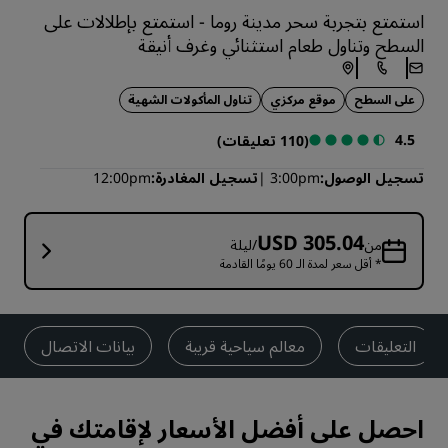
استمتع بتجربة سحر مدينة روما - استمتع بإطلالات على
السطح وتناول طعام استثنائي وغرف أنيقة
على السطح
موقع مركزي
تناول المأكولات الشهية
4.5
(110 تعليقات)
تسجيل الوصول
3:00pm
تسجيل المغادرة
12:00pm
USD 305.04
من
/ليلة
* أقل سعر لمدة الـ 60 يومًا القادمة
التعليقات
معالم سياحية قريبة
بيانات الاتصال
احصل على أفضل الأسعار لإقامتك في