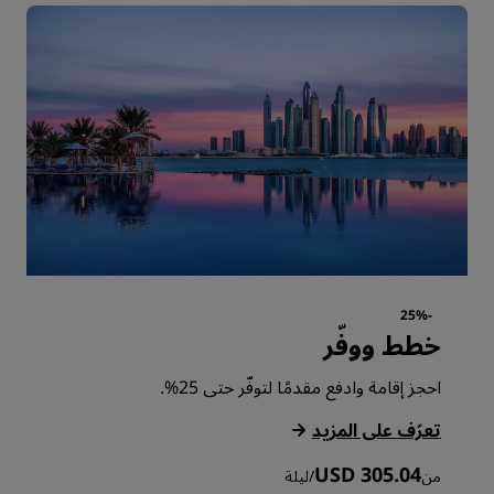
-25%
خطط ووفّر
احجز إقامة وادفع مقدمًا لتوفّر حتى 25%.
‏‫تعرّف على المزيد‬
USD 305.04
من
/
ليلة