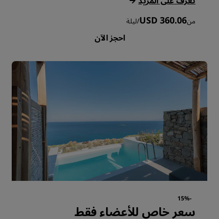
‏‫تعرّف على المزيد‬
USD 360.06
من
/
ليلة
احجز الآن
-15%
سعر خاص للأعضاء فقط