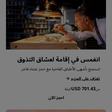
انغمس في إقامة لعشاق التذوق
استمتع بأشهى الأطباق الفاخرة مع حجز عشاء فاخر.
‏‫تعرّف على المزيد‬
USD 701.43
من
/
ليلة
احجز الآن